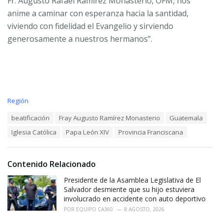
Fr. Augusto Rafael Ramírez Monasterio, OFM, nos
anime a caminar con esperanza hacia la santidad,
viviendo con fidelidad el Evangelio y sirviendo
generosamente a nuestros hermanos”.
C
Región
a
T
beatificación
Fray Augusto Ramírez Monasterio
Guatemala
t
a
e
Iglesia Católica
Papa León XIV
Provincia Franciscana
g
g
s
o
:
r
i
Contenido Relacionado
e
Presidente de la Asamblea Legislativa de El
s
:
Salvador desmiente que su hijo estuviera
involucrado en accidente con auto deportivo
POR
EQUIPO CA360
8 AGOSTO, 2026