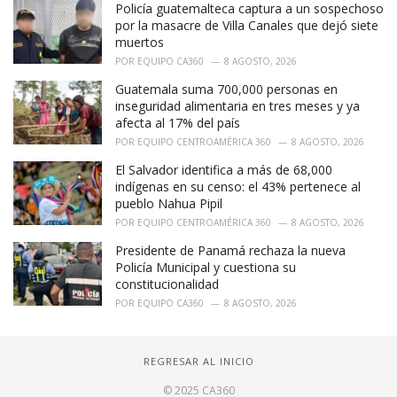
Policía guatemalteca captura a un sospechoso
por la masacre de Villa Canales que dejó siete
muertos
POR
EQUIPO CA360
8 AGOSTO, 2026
Guatemala suma 700,000 personas en
inseguridad alimentaria en tres meses y ya
afecta al 17% del país
POR
EQUIPO CENTROAMÉRICA 360
8 AGOSTO, 2026
El Salvador identifica a más de 68,000
indígenas en su censo: el 43% pertenece al
pueblo Nahua Pipil
POR
EQUIPO CENTROAMÉRICA 360
8 AGOSTO, 2026
Presidente de Panamá rechaza la nueva
Policía Municipal y cuestiona su
constitucionalidad
POR
EQUIPO CA360
8 AGOSTO, 2026
REGRESAR AL INICIO
© 2025 CA360