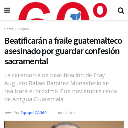
Home
Región
Beatificarán a fraile guatemalteco
asesinado por guardar confesión
sacramental
La ceremonia de beatificación de Fray
Augusto Rafael Ramírez Monasterio se
realizará el próximo 7 de noviembre cerca
de Antgua Guatemala.
Por
Equipo CA360
1 mes hace