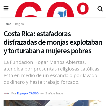
Home
Región
Costa Rica: estafadoras
disfrazadas de monjas explotaban
y torturaban a mujeres pobres
La Fundación Hogar Manos Abiertas,
atendida por presuntas religiosas católicas,
está en medio de un escándalo por lavado
de dinero y hasta trabajo forzado.
Por
Equipo CA360
2 años hace