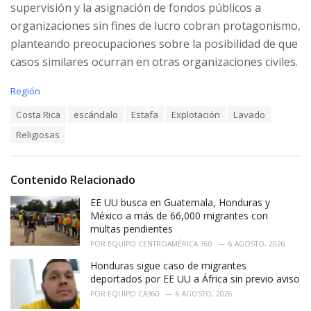
supervisión y la asignación de fondos públicos a
organizaciones sin fines de lucro cobran protagonismo,
planteando preocupaciones sobre la posibilidad de que
casos similares ocurran en otras organizaciones civiles.
C
Región
a
T
Costa Rica
escándalo
Estafa
Explotación
Lavado
t
a
e
Religiosas
g
g
s
o
:
r
i
Contenido Relacionado
e
EE UU busca en Guatemala, Honduras y
s
:
México a más de 66,000 migrantes con
multas pendientes
POR
EQUIPO CENTROAMÉRICA 360
6 AGOSTO, 2026
Honduras sigue caso de migrantes
deportados por EE UU a África sin previo aviso
POR
EQUIPO CA360
6 AGOSTO, 2026