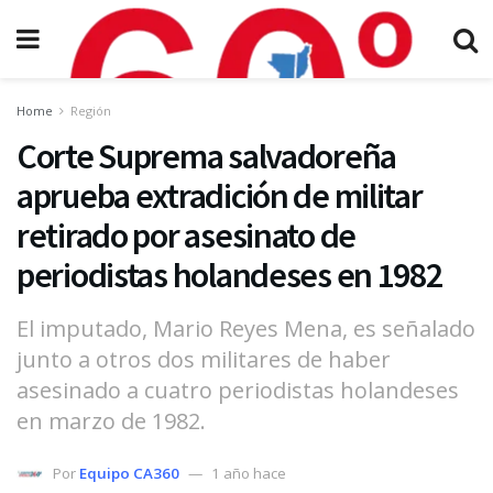
Home
Región
Corte Suprema salvadoreña
aprueba extradición de militar
retirado por asesinato de
periodistas holandeses en 1982
El imputado, Mario Reyes Mena, es señalado
junto a otros dos militares de haber
asesinado a cuatro periodistas holandeses
en marzo de 1982.
Por
Equipo CA360
1 año hace