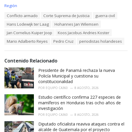
C
Región
a
T
Conflicto armado
Corte Suprema de Justicia
guerra civil
t
a
e
Hans Lodewijk ter Laag
Hohannes Jan Wilemsen
g
g
s
o
Jan Cornelius Kuiper Joop
Koos Jacobus Andries Koster
:
r
Mario Adalberto Reyes
Pedro Cruz
periodistas holandeses
i
e
s
:
Contenido Relacionado
Presidente de Panamá rechaza la nueva
Policía Municipal y cuestiona su
constitucionalidad
POR
EQUIPO CA360
8 AGOSTO, 2026
Estudio científico confirma 227 especies de
mamíferos en Honduras tras ocho años de
investigación
POR
EQUIPO CA360
8 AGOSTO, 2026
Diputado oficialista reaviva ataques contra el
alcalde de Guatemala por el proyecto