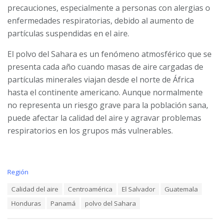
precauciones, especialmente a personas con alergias o
enfermedades respiratorias, debido al aumento de
partículas suspendidas en el aire.
El polvo del Sahara es un fenómeno atmosférico que se
presenta cada año cuando masas de aire cargadas de
partículas minerales viajan desde el norte de África
hasta el continente americano. Aunque normalmente
no representa un riesgo grave para la población sana,
puede afectar la calidad del aire y agravar problemas
respiratorios en los grupos más vulnerables.
C
Región
a
T
Calidad del aire
Centroamérica
El Salvador
Guatemala
t
a
e
Honduras
Panamá
polvo del Sahara
g
g
s
o