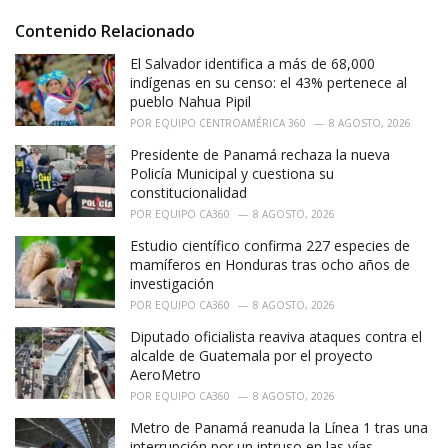
:
r
i
Contenido Relacionado
e
El Salvador identifica a más de 68,000
s
:
indígenas en su censo: el 43% pertenece al
pueblo Nahua Pipil
POR
EQUIPO CENTROAMÉRICA 360
8 AGOSTO, 2026
Presidente de Panamá rechaza la nueva
Policía Municipal y cuestiona su
constitucionalidad
POR
EQUIPO CA360
8 AGOSTO, 2026
Estudio científico confirma 227 especies de
mamíferos en Honduras tras ocho años de
investigación
POR
EQUIPO CA360
8 AGOSTO, 2026
Diputado oficialista reaviva ataques contra el
alcalde de Guatemala por el proyecto
AeroMetro
POR
EQUIPO CA360
8 AGOSTO, 2026
Metro de Panamá reanuda la Línea 1 tras una
interrupción por un intruso en las vías