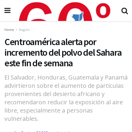
Home
Región
Centroamérica alerta por
incremento del polvo del Sahara
este fin de semana
El Salvador, Honduras, Guatemala y Panamá
advirtieron sobre el aumento de partículas
provenientes del desierto africano y
recomendaron reducir la exposición al aire
libre, especialmente a personas
vulnerables.