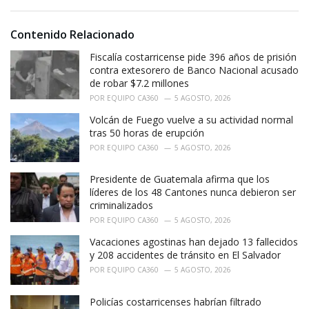
s
o
:
r
i
Contenido Relacionado
e
Fiscalía costarricense pide 396 años de prisión
s
:
contra extesorero de Banco Nacional acusado
de robar $7.2 millones
POR
EQUIPO CA360
5 AGOSTO, 2026
Volcán de Fuego vuelve a su actividad normal
tras 50 horas de erupción
POR
EQUIPO CA360
5 AGOSTO, 2026
Presidente de Guatemala afirma que los
líderes de los 48 Cantones nunca debieron ser
criminalizados
POR
EQUIPO CA360
5 AGOSTO, 2026
Vacaciones agostinas han dejado 13 fallecidos
y 208 accidentes de tránsito en El Salvador
POR
EQUIPO CA360
5 AGOSTO, 2026
Policías costarricenses habrían filtrado