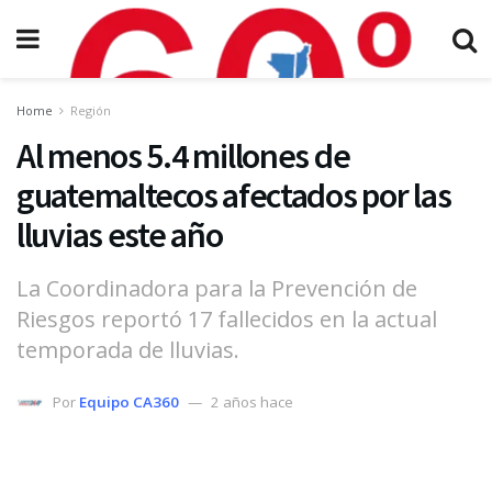
Home
Región
Al menos 5.4 millones de
guatemaltecos afectados por las
lluvias este año
La Coordinadora para la Prevención de
Riesgos reportó 17 fallecidos en la actual
temporada de lluvias.
Por
Equipo CA360
2 años hace