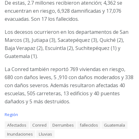
De estas, 2.7 millones recibieron atención; 4,362 se
encuentran en riesgo, 6,928 damnificadas y 17,076
evacuadas.
Son 17 los fallecidos.
Los decesos ocurrieron en los departamentos de San
Marcos (3), Jutiapa (3), Sacatepéquez (3), Quiché (2),
Baja Verapaz (2), Escuintla (2), Suchitepéquez (1) y
Guatemala (1).
La Conred también reportó 769 viviendas en riesgo,
680 con daños leves, 5 ,910 con daños moderados y 338
con daños severos. Además resultaron afectadas 40
escuelas, 505 carreteras, 13 edificios y 40 puentes
dañados y 5 más destruidos.
C
Región
a
T
Afectados
Conred
Derrumbes
fallecidos
Guatemala
t
a
e
Inundaciones
Lluvias
g
g