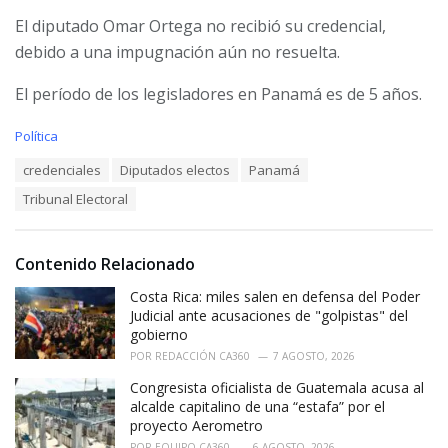
El diputado Omar Ortega no recibió su credencial,
debido a una impugnación aún no resuelta.
El período de los legisladores en Panamá es de 5 años.
C
Política
a
T
credenciales
Diputados electos
Panamá
t
a
e
Tribunal Electoral
g
g
s
o
:
r
i
Contenido Relacionado
e
Costa Rica: miles salen en defensa del Poder
s
:
Judicial ante acusaciones de "golpistas" del
gobierno
POR
REDACCIÓN CA360
7 AGOSTO, 2026
Congresista oficialista de Guatemala acusa al
alcalde capitalino de una “estafa” por el
proyecto Aerometro
POR
EQUIPO CA360
6 AGOSTO, 2026