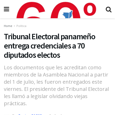
Home
Política
Tribunal Electoral panameño
entrega credenciales a 70
diputados electos
Los documentos que les acreditan como
miembros de la Asamblea Nacional a partir
del 1 de julio, les fueron entregados este
viernes. El presidente del Tribunal Electoral
les llamó a legislar olvidando viejas
prácticas.