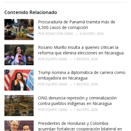
o
:
r
i
Contenido Relacionado
e
Procuraduría de Panamá tramita más de
s
:
6,500 casos de corrupción
POR
REDACCIÓN CA360
8 AGOSTO, 2026
Rosario Murillo insulta a quienes critican la
reforma que elimina elecciones en Nicaragua
POR
EQUIPO CA360
7 AGOSTO, 2026
Trump nomina a diplomática de carrera como
embajadora en Nicaragua
POR
EQUIPO CA360
7 AGOSTO, 2026
ONG denuncia represión y criminalización
contra pueblos indígenas en Nicaragua
POR
EQUIPO CA360
7 AGOSTO, 2026
Presidentes de Honduras y Colombia
acuerdan fortalecer cooperación bilateral en