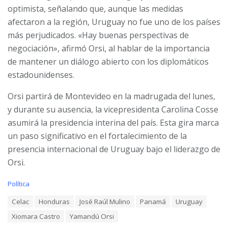
optimista, señalando que, aunque las medidas
afectaron a la región, Uruguay no fue uno de los países
más perjudicados. «Hay buenas perspectivas de
negociación», afirmó Orsi, al hablar de la importancia
de mantener un diálogo abierto con los diplomáticos
estadounidenses.
Orsi partirá de Montevideo en la madrugada del lunes,
y durante su ausencia, la vicepresidenta Carolina Cosse
asumirá la presidencia interina del país. Esta gira marca
un paso significativo en el fortalecimiento de la
presencia internacional de Uruguay bajo el liderazgo de
Orsi.
C
Política
a
T
Celac
Honduras
José Raúl Mulino
Panamá
Uruguay
t
a
e
Xiomara Castro
Yamandú Orsi
g
g
s