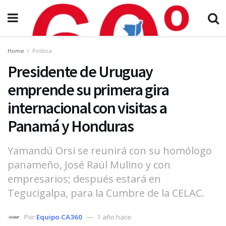
Home
Política
Presidente de Uruguay
emprende su primera gira
internacional con visitas a
Panamá y Honduras
Yamandú Orsi se reunirá con su homólogo
panameño, José Raúl Mulino y con
empresarios; después estará en
Tegucigalpa, para la Cumbre de la CELAC.
Por
Equipo CA360
1 año hace