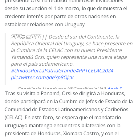
presidente Orsi ha recibido numerosas invitaciones
desde su asunción el 1 de marzo, lo que demuestra el
creciente interés por parte de otras naciones en
establecer relaciones con Uruguay.
🇭🇳🤝🏻🇺🇾 || Desde el sur del Continente, la
República Oriental del Uruguay, se hace presente en
la Cumbre de la CELAC con su nuevo Presidente
Yamandú Orsi, quien representa una nueva etapa
para el país sudamericano.
#UnidosPorLaPatriaGrande
#PPTCELAC2024
pic.twitter.com/JdeYp8OJcv
— Cancillería Honduras (@CancilleriaHN)
April 5,
Tras su visita a Panamá, Orsi se dirigirá a Honduras,
2025
donde participará en la Cumbre de Jefes de Estado de la
Comunidad de Estados Latinoamericanos y Caribeños
(CELAC). En este foro, se espera que el mandatario
uruguayo mantenga encuentros bilaterales con la
presidenta de Honduras, Xiomara Castro, y con el