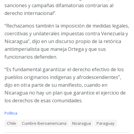
sanciones y campañas difamatorias contrarias al
derecho internacional”.
“Rechazamos también la imposición de medidas legales,
coercitivas y unilaterales impuestas contra Venezuela y
Nicaragua”, dijo en un discurso propio de la retórica
antiimperialista que maneja Ortega y que sus
funcionarios defienden.
“Es fundamental garantizar el derecho efectivo de los
pueblos originarios indígenas y afrodescendientes”,
dijo en otra parte de su manifiesto, cuando en
Nicaragua no hay un plan que garantice el ejercicio de
los derechos de esas comunidades.
C
Política
a
T
Chile
Cumbre Iberoamericana
Nicaragua
Paraguay
t
a
e
g