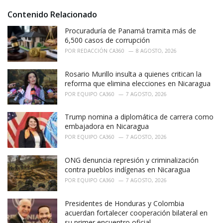
g
s
o
Contenido Relacionado
:
r
i
Procuraduría de Panamá tramita más de
e
6,500 casos de corrupción
s
POR
REDACCIÓN CA360
8 AGOSTO, 2026
:
Rosario Murillo insulta a quienes critican la
reforma que elimina elecciones en Nicaragua
POR
EQUIPO CA360
7 AGOSTO, 2026
Trump nomina a diplomática de carrera como
embajadora en Nicaragua
POR
EQUIPO CA360
7 AGOSTO, 2026
ONG denuncia represión y criminalización
contra pueblos indígenas en Nicaragua
POR
EQUIPO CA360
7 AGOSTO, 2026
Presidentes de Honduras y Colombia
acuerdan fortalecer cooperación bilateral en
su primer encuentro oficial