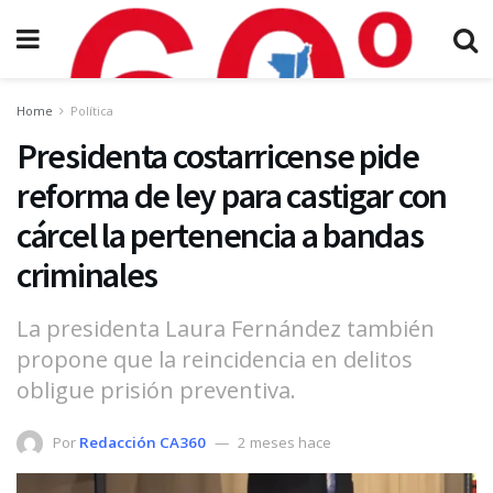
Home
Política
Presidenta costarricense pide
reforma de ley para castigar con
cárcel la pertenencia a bandas
criminales
La presidenta Laura Fernández también
propone que la reincidencia en delitos
obligue prisión preventiva.
Por
Redacción CA360
2 meses hace