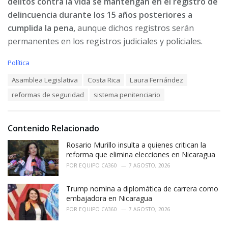
delitos contra la vida se mantengan en el registro de
delincuencia durante los 15 años posteriores a
cumplida la pena,
aunque dichos registros serán
permanentes en los registros judiciales y policiales.
C
Política
a
T
Asamblea Legislativa
Costa Rica
Laura Fernández
t
a
e
reformas de seguridad
sistema penitenciario
g
g
s
o
:
r
i
Contenido Relacionado
e
Rosario Murillo insulta a quienes critican la
s
:
reforma que elimina elecciones en Nicaragua
POR
EQUIPO CA360
7 AGOSTO, 2026
Trump nomina a diplomática de carrera como
embajadora en Nicaragua
POR
EQUIPO CA360
7 AGOSTO, 2026