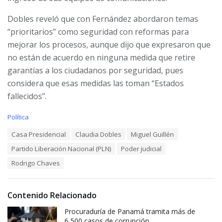
Dobles reveló que con Fernández abordaron temas
“prioritarios” como seguridad con reformas para
mejorar los procesos, aunque dijo que expresaron que
no están de acuerdo en ninguna medida que retire
garantías a los ciudadanos por seguridad, pues
considera que esas medidas las toman “Estados
fallecidos”.
C
Política
a
T
Casa Presidencial
Claudia Dobles
Miguel Guillén
t
a
e
Partido Liberación Nacional (PLN)
Poder judicial
g
g
s
o
Rodrigo Chaves
:
r
i
e
Contenido Relacionado
s
:
Procuraduría de Panamá tramita más de
6,500 casos de corrupción