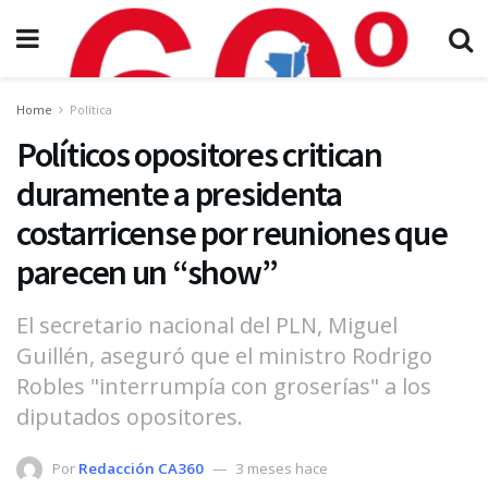
Home
Política
Políticos opositores critican
duramente a presidenta
costarricense por reuniones que
parecen un “show”
El secretario nacional del PLN, Miguel
Guillén, aseguró que el ministro Rodrigo
Robles "interrumpía con groserías" a los
diputados opositores.
Por
Redacción CA360
3 meses hace