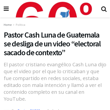
Home
Política
Pastor Cash Luna de Guatemala
se desliga de un video “electoral
sacado de contexto”
El pastor cristiano evangélico Cash Luna dijo
que el video por el que lo criticaban y que
fue compartido en redes sociales, estaba
editado con mala intención y llamó a ver el
contenido completo en su canal en
YouTube.