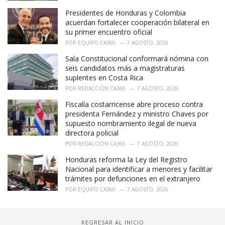
Presidentes de Honduras y Colombia
acuerdan fortalecer cooperación bilateral en
su primer encuentro oficial
POR
EQUIPO CA360
7 AGOSTO, 2026
Sala Constitucional conformará nómina con
seis candidatos más a magistraturas
suplentes en Costa Rica
POR
REDACCIÓN CA360
7 AGOSTO, 2026
Fiscalía costarricense abre proceso contra
presidenta Fernández y ministro Chaves por
supuesto nombramiento ilegal de nueva
directora policial
POR
REDACCIÓN CA360
7 AGOSTO, 2026
Honduras reforma la Ley del Registro
Nacional para identificar a menores y facilitar
trámites por defunciones en el extranjero
POR
EQUIPO CA360
7 AGOSTO, 2026
REGRESAR AL INICIO