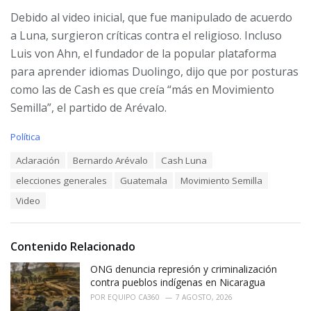
Debido al video inicial, que fue manipulado de acuerdo
a Luna, surgieron críticas contra el religioso. Incluso
Luis von Ahn, el fundador de la popular plataforma
para aprender idiomas Duolingo, dijo que por posturas
como las de Cash es que creía “más en Movimiento
Semilla”, el partido de Arévalo.
C
Política
a
T
Aclaración
Bernardo Arévalo
Cash Luna
t
a
e
elecciones generales
Guatemala
Movimiento Semilla
g
g
s
o
Video
:
r
i
e
Contenido Relacionado
s
:
ONG denuncia represión y criminalización
contra pueblos indígenas en Nicaragua
POR
EQUIPO CA360
7 AGOSTO, 2026