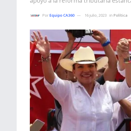
apoyo a la reforma tributaria estanc
Por
Equipo CA360
16 julio, 2023
in
Política