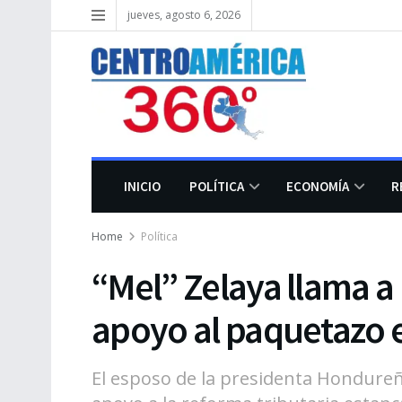
jueves, agosto 6, 2026
INICIO
POLÍTICA
ECONOMÍA
R
Home
Política
“Mel” Zelaya llama a
apoyo al paquetazo
El esposo de la presidenta Hondure