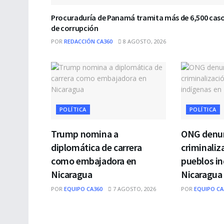
Procuraduría de Panamá tramita más de 6,500 cas
de corrupción
POR
REDACCIÓN CA360
8 AGOSTO, 2026
POLÍTICA
POLÍTICA
Trump nomina a
ONG denun
diplomática de carrera
criminaliz
como embajadora en
pueblos in
Nicaragua
Nicaragua
POR
EQUIPO CA360
7 AGOSTO, 2026
POR
EQUIPO CA