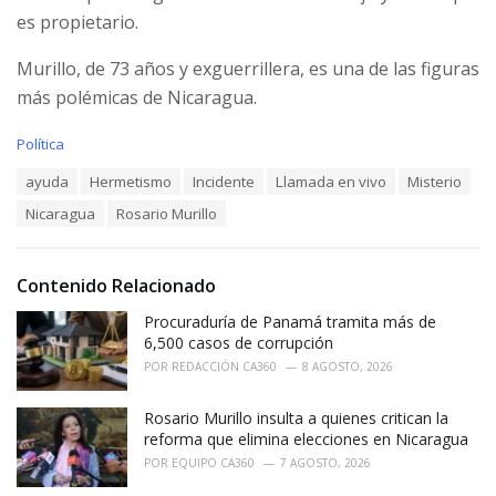
es propietario.
Murillo, de 73 años y exguerrillera, es una de las figuras
más polémicas de Nicaragua.
C
Política
a
T
ayuda
Hermetismo
Incidente
Llamada en vivo
Misterio
t
a
e
Nicaragua
Rosario Murillo
g
g
s
o
:
r
i
Contenido Relacionado
e
Procuraduría de Panamá tramita más de
s
:
6,500 casos de corrupción
POR
REDACCIÓN CA360
8 AGOSTO, 2026
Rosario Murillo insulta a quienes critican la
reforma que elimina elecciones en Nicaragua
POR
EQUIPO CA360
7 AGOSTO, 2026