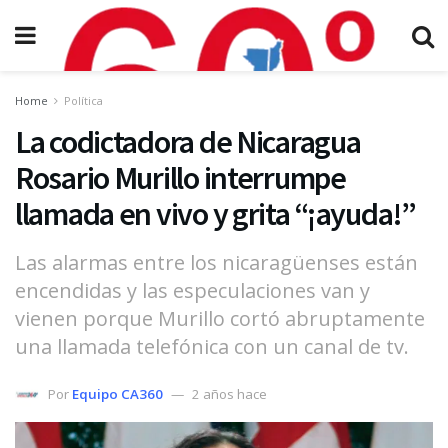
Home
Política
La codictadora de Nicaragua
Rosario Murillo interrumpe
llamada en vivo y grita “¡ayuda!”
Las alarmas entre los nicaragüenses están
encendidas y las especulaciones van y
vienen porque Murillo cortó abruptamente
una llamada telefónica con un canal de tv.
Por
Equipo CA360
2 años hace