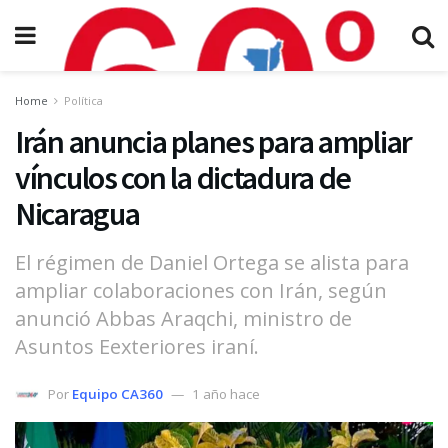
Home
Política
Irán anuncia planes para ampliar
vínculos con la dictadura de
Nicaragua
El régimen de Daniel Ortega se alista para
ampliar colaboraciones con Irán, según
anunció Abbas Araqchi, ministro de
Asuntos Eexteriores iraní.
Por
Equipo CA360
1 año hace