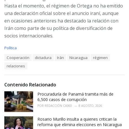
Hasta el momento, el régimen de Ortega no ha emitido
una declaración oficial sobre el anuncio iraní, aunque
en ocasiones anteriores ha destacado la relación con
Irán como parte de su política de diversificación de
socios internacionales.
C
Política
a
T
Cooperación
dictadura
Irán
Nicaragua
régimen
t
a
e
relaciones
g
g
s
o
:
r
i
Contenido Relacionado
e
Procuraduría de Panamá tramita más de
s
:
6,500 casos de corrupción
POR
REDACCIÓN CA360
8 AGOSTO, 2026
Rosario Murillo insulta a quienes critican la
reforma que elimina elecciones en Nicaragua