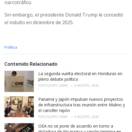
narcotráfico.
Sin embargo, el presidente Donald Trump le concedió
el indulto en diciembre de 2025.
C
Política
a
t
e
Contenido Relacionado
g
o
La segunda vuelta electoral en Honduras en
r
pleno debate político
i
POR
EQUIPO CA360
6 AGOSTO, 2026
e
s
Panamá y Japón impulsan nuevos proyectos
:
de infraestructura tras reunión entre Mulino y
el canciller nipón
POR
EQUIPO CA360
5 AGOSTO, 2026
OEA no se pone de acuerdo en torno a
dictadura de Nicaragua y sesión termina en