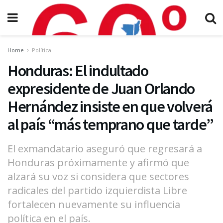
Home
Política
Honduras: El indultado
expresidente de Juan Orlando
Hernández insiste en que volverá
al país “más temprano que tarde”
El exmandatario aseguró que regresará a
Honduras próximamente y afirmó que
alzará su voz si considera que sectores
radicales del partido izquierdista Libre
fortalecen nuevamente su influencia
política en el país.