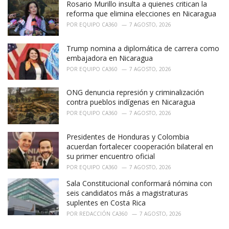
Rosario Murillo insulta a quienes critican la
s
:
reforma que elimina elecciones en Nicaragua
POR
EQUIPO CA360
7 AGOSTO, 2026
Trump nomina a diplomática de carrera como
embajadora en Nicaragua
POR
EQUIPO CA360
7 AGOSTO, 2026
ONG denuncia represión y criminalización
contra pueblos indígenas en Nicaragua
POR
EQUIPO CA360
7 AGOSTO, 2026
Presidentes de Honduras y Colombia
acuerdan fortalecer cooperación bilateral en
su primer encuentro oficial
POR
EQUIPO CA360
7 AGOSTO, 2026
Sala Constitucional conformará nómina con
seis candidatos más a magistraturas
suplentes en Costa Rica
POR
REDACCIÓN CA360
7 AGOSTO, 2026