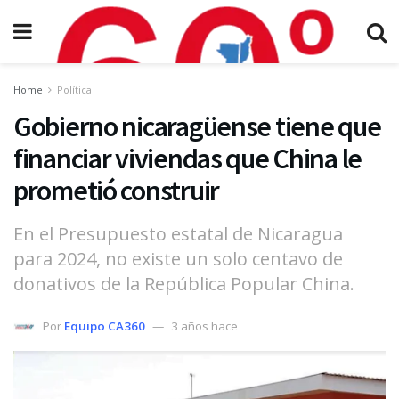
Home
Política
Gobierno nicaragüense tiene que
financiar viviendas que China le
prometió construir
En el Presupuesto estatal de Nicaragua
para 2024, no existe un solo centavo de
donativos de la República Popular China.
Por
Equipo CA360
3 años hace