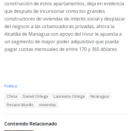
construcción de estos apartamentos, deja en evidencia
que después de incursionar como los grandes
constructores de viviendas de interés social y desplazar
del negocio a las urbanizadoras privadas, ahora la
Alcaldía de Managua con apoyo del Invur le apuesta a
un segmento de mayor poder adquisitivo que pueda
pagar cuotas mensuales de entre 170 y 365 dólares.
C
Política
a
T
China
Daniel Ortega
Laureano Ortega
Nicaragua
t
a
e
Rosario Murillo
viviendas
g
g
s
o
:
r
i
Contenido Relacionado
e