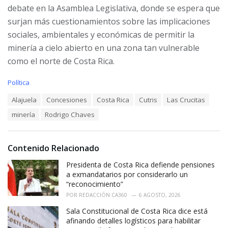
debate en la Asamblea Legislativa, donde se espera que
surjan más cuestionamientos sobre las implicaciones
sociales, ambientales y económicas de permitir la
minería a cielo abierto en una zona tan vulnerable
como el norte de Costa Rica.
C
Política
a
T
Alajuela
Concesiones
Costa Rica
Cutris
Las Crucitas
t
a
e
minería
Rodrigo Chaves
g
g
s
o
:
r
i
Contenido Relacionado
e
Presidenta de Costa Rica defiende pensiones
s
:
a exmandatarios por considerarlo un
“reconocimiento”
POR
REDACCIÓN CA360
6 AGOSTO, 2026
Sala Constitucional de Costa Rica dice está
afinando detalles logísticos para habilitar