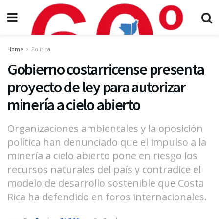
Home
Política
Gobierno costarricense presenta
proyecto de ley para autorizar
minería a cielo abierto
Organizaciones ambientales y la oposición
política han denunciado que el impulso a la
minería a cielo abierto pone en riesgo los
recursos naturales del país y contradice el
modelo de desarrollo sostenible que Costa
Rica ha defendido en foros internacionales.