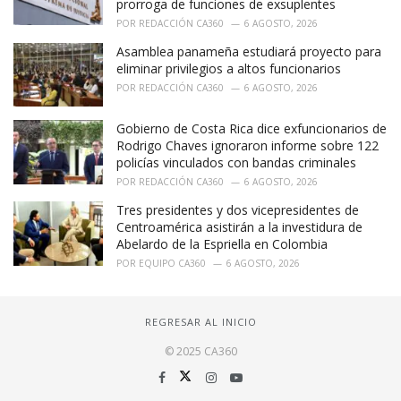
prorroga de funciones de exsuplentes
POR
REDACCIÓN CA360
6 AGOSTO, 2026
Asamblea panameña estudiará proyecto para
eliminar privilegios a altos funcionarios
POR
REDACCIÓN CA360
6 AGOSTO, 2026
Gobierno de Costa Rica dice exfuncionarios de
Rodrigo Chaves ignoraron informe sobre 122
policías vinculados con bandas criminales
POR
REDACCIÓN CA360
6 AGOSTO, 2026
Tres presidentes y dos vicepresidentes de
Centroamérica asistirán a la investidura de
Abelardo de la Espriella en Colombia
POR
EQUIPO CA360
6 AGOSTO, 2026
REGRESAR AL INICIO
© 2025 CA360