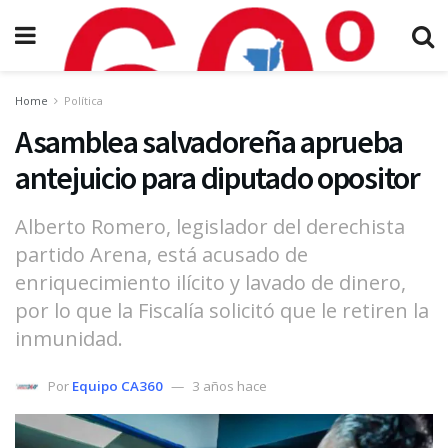
Home
Política
Asamblea salvadoreña aprueba
antejuicio para diputado opositor
Alberto Romero, legislador del derechista
partido Arena, está acusado de
enriquecimiento ilícito y lavado de dinero,
por lo que la Fiscalía solicitó que le retiren la
inmunidad.
Por
Equipo CA360
3 años hace