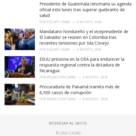
Presidente de Guatemala retomaría su agenda
oficial este lunes tras superar quebranto de
salud
POR
EQUIPO CA360
9 AGOSTO, 2026
Mandatario hondureño y el vicepresidente de
El Salvador se reúnen en Colombia tras
recientes tensiones por Isla Conejo
POR
EQUIPO CA360
9 AGOSTO, 2026
EEUU presiona en la OEA para endurecer la
respuesta regional contra la dictadura de
Nicaragua
POR
REDACCIÓN CA360
9 AGOSTO, 2026
Procuraduría de Panamá tramita más de
6,500 casos de corrupción
POR
REDACCIÓN CA360
8 AGOSTO, 2026
REGRESAR AL INICIO
© 2025 CA360