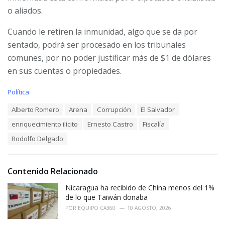
o aliados.
Cuando le retiren la inmunidad, algo que se da por
sentado, podrá ser procesado en los tribunales
comunes, por no poder justificar más de $1 de dólares
en sus cuentas o propiedades.
C
Política
a
T
Alberto Romero
Arena
Corrupción
El Salvador
t
a
e
enriquecimiento ilícito
Ernesto Castro
Fiscalía
g
g
s
o
Rodolfo Delgado
:
r
i
e
Contenido Relacionado
s
:
Nicaragua ha recibido de China menos del 1%
de lo que Taiwán donaba
POR
EQUIPO CA360
10 AGOSTO, 2026