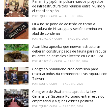
Panamá y Japón impulsan nuevos proyectos
de infraestructura tras reunión entre Mulino y
el canciller nipón
POR
EQUIPO CA360
5 AGOSTO, 2026
OEA no se pone de acuerdo en torno a
dictadura de Nicaragua y sesión termina en
alud de condenas
POR
REDACCIÓN CA360
5 AGOSTO, 2026
Asamblea aprueba que nuevas estructuras
deberán construir pasos de fauna para reducir
muertes de animales silvestre en Costa Rica
POR
REDACCIÓN CA360
5 AGOSTO, 2026
Congreso hondureño crea comisión para
rescatar industria camaronera tras ruptura con
Taiwán
POR
EQUIPO CA360
5 AGOSTO, 2026
Congreso de Guatemala aprueba la Ley
General del Sistema Portuario entre respaldo
empresarial y algunas críticas políticas
POR
EQUIPO CA360
5 AGOSTO, 2026