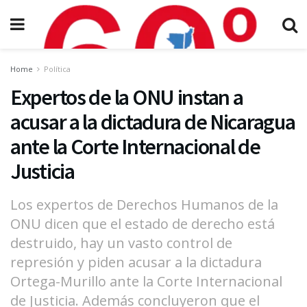
Home
Política
Expertos de la ONU instan a
acusar a la dictadura de Nicaragua
ante la Corte Internacional de
Justicia
Los expertos de Derechos Humanos de la
ONU dicen que el estado de derecho está
destruido, hay un vasto control de
represión y piden acusar a la dictadura
Ortega-Murillo ante la Corte Internacional
de Justicia. Además concluyeron que el