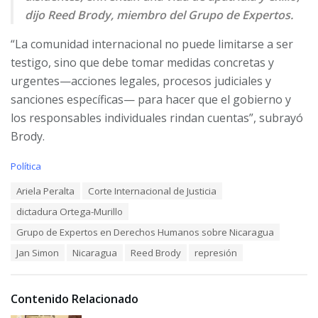
dijo Reed Brody, miembro del Grupo de Expertos.
“La comunidad internacional no puede limitarse a ser
testigo, sino que debe tomar medidas concretas y
urgentes—acciones legales, procesos judiciales y
sanciones específicas— para hacer que el gobierno y
los responsables individuales rindan cuentas”, subrayó
Brody.
C
Política
a
T
Ariela Peralta
Corte Internacional de Justicia
t
a
e
dictadura Ortega-Murillo
g
g
s
o
Grupo de Expertos en Derechos Humanos sobre Nicaragua
:
r
Jan Simon
Nicaragua
Reed Brody
represión
i
e
s
:
Contenido Relacionado