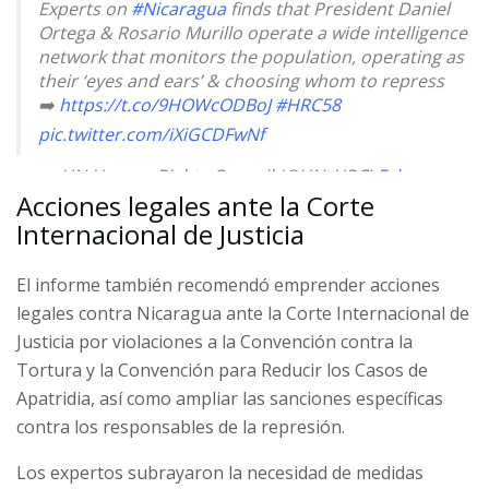
Experts on
#Nicaragua
finds that President Daniel
Ortega & Rosario Murillo operate a wide intelligence
network that monitors the population, operating as
their ‘eyes and ears’ & choosing whom to repress
➡️
https://t.co/9HOWcODBoJ
#HRC58
pic.twitter.com/iXiGCDFwNf
— UN Human Rights Council (@UN_HRC)
February
26, 2025
Acciones legales ante la Corte
Internacional de Justicia
El informe también recomendó emprender acciones
legales contra Nicaragua ante la Corte Internacional de
Justicia por violaciones a la Convención contra la
Tortura y la Convención para Reducir los Casos de
Apatridia, así como ampliar las sanciones específicas
contra los responsables de la represión.
Los expertos subrayaron la necesidad de medidas