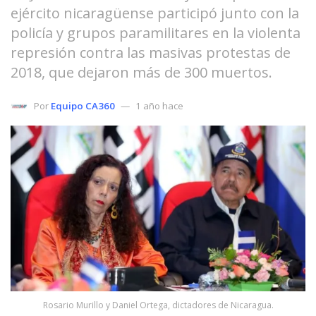
ejército nicaragüense participó junto con la
policía y grupos paramilitares en la violenta
represión contra las masivas protestas de
2018, que dejaron más de 300 muertos.
Por
Equipo CA360
1 año hace
Rosario Murillo y Daniel Ortega, dictadores de Nicaragua.