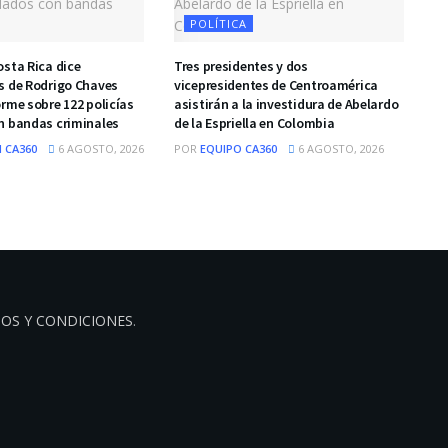
POLÍTICA
osta Rica dice
Tres presidentes y dos
s de Rodrigo Chaves
vicepresidentes de Centroamérica
rme sobre 122 policías
asistirán a la investidura de Abelardo
n bandas criminales
de la Espriella en Colombia
 CA360
6 AGOSTO, 2026
POR
EQUIPO CA360
6 AGOSTO, 2026
OS Y CONDICIONES
.