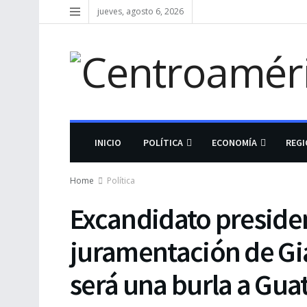
jueves, agosto 6, 2026
INICIO
POLÍTICA
ECONOMÍA
REG
Home
Política
Excandidato presiden
juramentación de Gi
será una burla a Gu