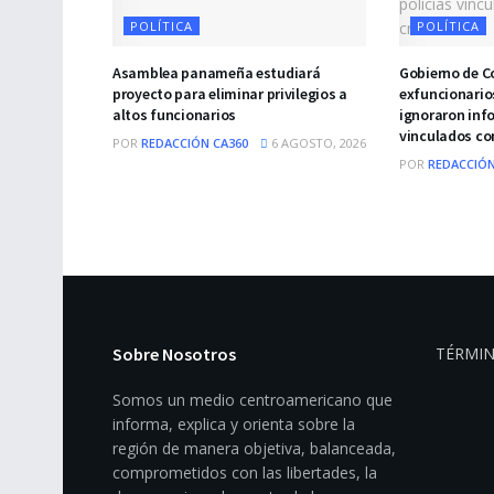
POLÍTICA
POLÍTICA
Asamblea panameña estudiará
Gobierno de C
proyecto para eliminar privilegios a
exfuncionario
altos funcionarios
ignoraron info
vinculados co
POR
REDACCIÓN CA360
6 AGOSTO, 2026
POR
REDACCIÓN
Sobre Nosotros
TÉRMIN
Somos un medio centroamericano que
informa, explica y orienta sobre la
región de manera objetiva, balanceada,
comprometidos con las libertades, la