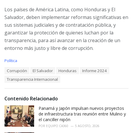
Los países de América Latina, como Honduras y El
Salvador, deben implementar reformas significativas en
sus sistemas judiciales y de contratación pública, y
garantizar la protección de quienes luchan por la
transparencia, para así avanzar en la creación de un
entorno más justo y libre de corrupción.
C
Política
a
T
Corrupción
El Salvador
Honduras
Informe 2024
t
a
e
Transparencia Internacional
g
g
s
o
:
r
i
Contenido Relacionado
e
Panamá y Japón impulsan nuevos proyectos
s
:
de infraestructura tras reunión entre Mulino y
el canciller nipón
POR
EQUIPO CA360
5 AGOSTO, 2026