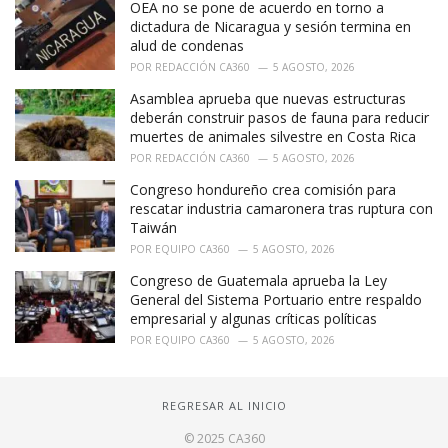
OEA no se pone de acuerdo en torno a
dictadura de Nicaragua y sesión termina en
alud de condenas
POR
REDACCIÓN CA360
5 AGOSTO, 2026
Asamblea aprueba que nuevas estructuras
deberán construir pasos de fauna para reducir
muertes de animales silvestre en Costa Rica
POR
REDACCIÓN CA360
5 AGOSTO, 2026
Congreso hondureño crea comisión para
rescatar industria camaronera tras ruptura con
Taiwán
POR
EQUIPO CA360
5 AGOSTO, 2026
Congreso de Guatemala aprueba la Ley
General del Sistema Portuario entre respaldo
empresarial y algunas críticas políticas
POR
EQUIPO CA360
5 AGOSTO, 2026
REGRESAR AL INICIO
© 2025 CA360