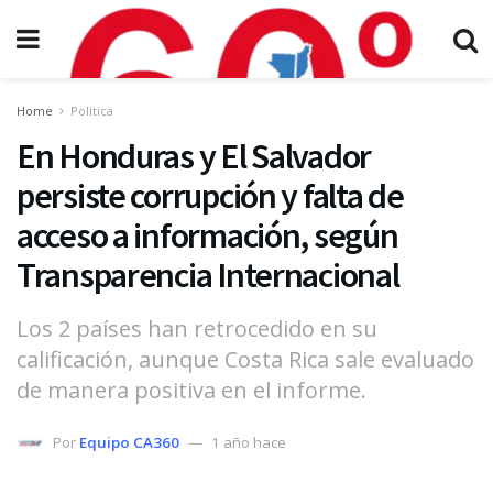
Home
Política
En Honduras y El Salvador
persiste corrupción y falta de
acceso a información, según
Transparencia Internacional
Los 2 países han retrocedido en su
calificación, aunque Costa Rica sale evaluado
de manera positiva en el informe.
Por
Equipo CA360
1 año hace