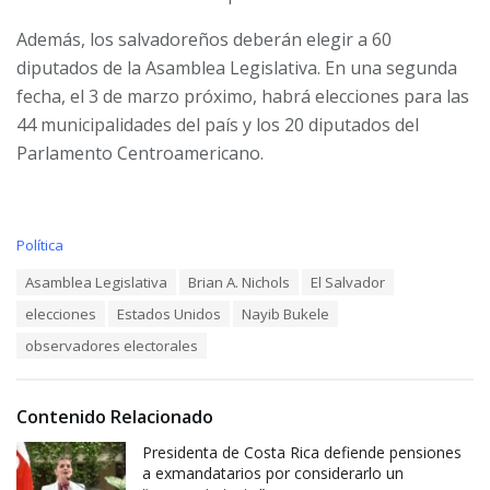
Además, los salvadoreños deberán elegir a 60
diputados de la Asamblea Legislativa. En una segunda
fecha, el 3 de marzo próximo, habrá elecciones para las
44 municipalidades del país y los 20 diputados del
Parlamento Centroamericano.
C
Política
a
T
Asamblea Legislativa
Brian A. Nichols
El Salvador
t
a
e
elecciones
Estados Unidos
Nayib Bukele
g
g
s
o
observadores electorales
:
r
i
e
Contenido Relacionado
s
:
Presidenta de Costa Rica defiende pensiones
a exmandatarios por considerarlo un