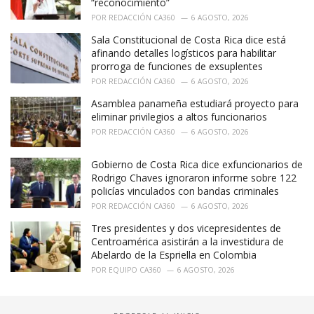
“reconocimiento”
POR
REDACCIÓN CA360
6 AGOSTO, 2026
Sala Constitucional de Costa Rica dice está
afinando detalles logísticos para habilitar
prorroga de funciones de exsuplentes
POR
REDACCIÓN CA360
6 AGOSTO, 2026
Asamblea panameña estudiará proyecto para
eliminar privilegios a altos funcionarios
POR
REDACCIÓN CA360
6 AGOSTO, 2026
Gobierno de Costa Rica dice exfuncionarios de
Rodrigo Chaves ignoraron informe sobre 122
policías vinculados con bandas criminales
POR
REDACCIÓN CA360
6 AGOSTO, 2026
Tres presidentes y dos vicepresidentes de
Centroamérica asistirán a la investidura de
Abelardo de la Espriella en Colombia
POR
EQUIPO CA360
6 AGOSTO, 2026