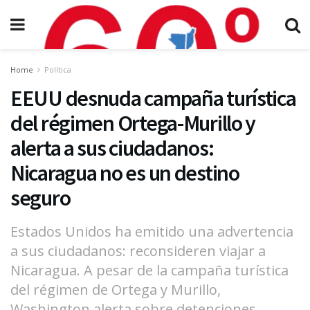
Home
Política
EEUU desnuda campaña turística
del régimen Ortega-Murillo y
alerta a sus ciudadanos:
Nicaragua no es un destino
seguro
Estados Unidos ha emitido una advertencia
a sus ciudadanos: reconsideren viajar a
Nicaragua. A pesar de la campaña turística
del régimen de Ortega y Murillo,
Washington alerta sobre detenciones