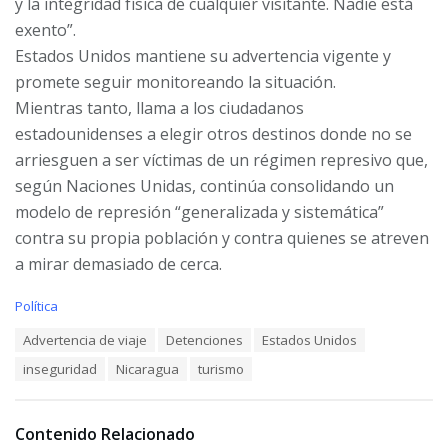
y la integridad física de cualquier visitante. Nadie está
exento”.
Estados Unidos mantiene su advertencia vigente y
promete seguir monitoreando la situación.
Mientras tanto, llama a los ciudadanos
estadounidenses a elegir otros destinos donde no se
arriesguen a ser víctimas de un régimen represivo que,
según Naciones Unidas, continúa consolidando un
modelo de represión “generalizada y sistemática”
contra su propia población y contra quienes se atreven
a mirar demasiado de cerca.
C
Política
a
T
Advertencia de viaje
Detenciones
Estados Unidos
t
a
e
inseguridad
Nicaragua
turismo
g
g
s
o
:
r
i
Contenido Relacionado