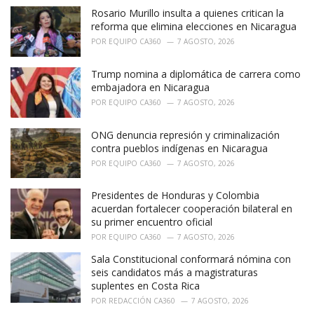
e
Rosario Murillo insulta a quienes critican la
s
:
reforma que elimina elecciones en Nicaragua
POR
EQUIPO CA360
7 AGOSTO, 2026
Trump nomina a diplomática de carrera como
embajadora en Nicaragua
POR
EQUIPO CA360
7 AGOSTO, 2026
ONG denuncia represión y criminalización
contra pueblos indígenas en Nicaragua
POR
EQUIPO CA360
7 AGOSTO, 2026
Presidentes de Honduras y Colombia
acuerdan fortalecer cooperación bilateral en
su primer encuentro oficial
POR
EQUIPO CA360
7 AGOSTO, 2026
Sala Constitucional conformará nómina con
seis candidatos más a magistraturas
suplentes en Costa Rica
POR
REDACCIÓN CA360
7 AGOSTO, 2026