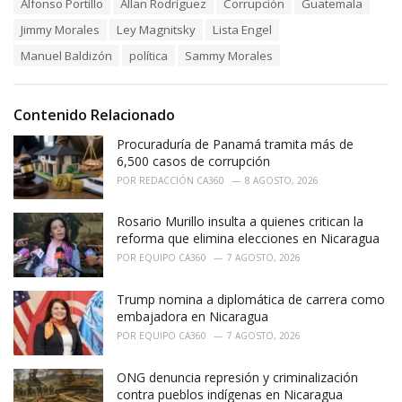
T
Alfonso Portillo
Allan Rodríguez
Corrupción
Guatemala
t
a
e
Jimmy Morales
Ley Magnitsky
Lista Engel
g
g
s
o
Manuel Baldizón
política
Sammy Morales
:
r
i
e
Contenido Relacionado
s
:
Procuraduría de Panamá tramita más de
6,500 casos de corrupción
POR
REDACCIÓN CA360
8 AGOSTO, 2026
Rosario Murillo insulta a quienes critican la
reforma que elimina elecciones en Nicaragua
POR
EQUIPO CA360
7 AGOSTO, 2026
Trump nomina a diplomática de carrera como
embajadora en Nicaragua
POR
EQUIPO CA360
7 AGOSTO, 2026
ONG denuncia represión y criminalización
contra pueblos indígenas en Nicaragua