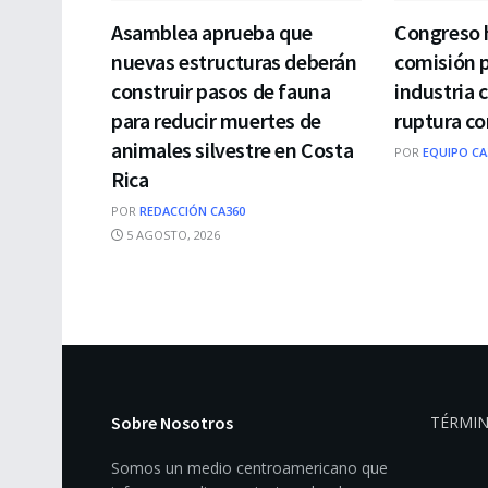
Asamblea aprueba que
Congreso 
nuevas estructuras deberán
comisión p
construir pasos de fauna
industria 
para reducir muertes de
ruptura c
animales silvestre en Costa
POR
EQUIPO CA
Rica
POR
REDACCIÓN CA360
5 AGOSTO, 2026
Sobre Nosotros
TÉRMIN
Somos un medio centroamericano que