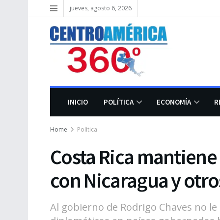
jueves, agosto 6, 2026
INICIO
POLÍTICA
ECONOMÍA
R
Home
Política
Costa Rica mantiene 
con Nicaragua y otro
Al gobierno de Rodrigo Chaves no l