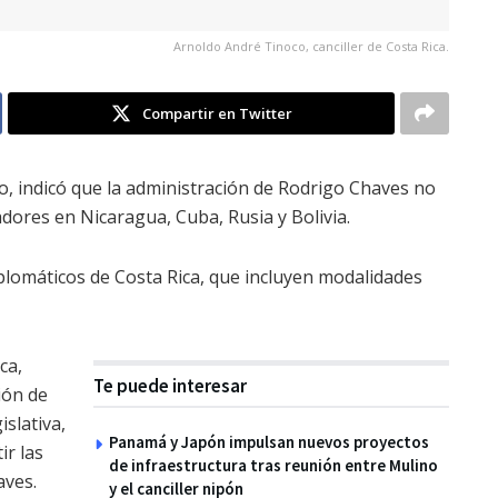
Arnoldo André Tinoco, canciller de Costa Rica.
Compartir en Twitter
co, indicó que la administración de Rodrigo Chaves no
dores en Nicaragua, Cuba, Rusia y Bolivia.
plomáticos de Costa Rica, que incluyen modalidades
ca,
Te puede interesar
ión de
slativa,
Panamá y Japón impulsan nuevos proyectos
ir las
de infraestructura tras reunión entre Mulino
aves.
y el canciller nipón