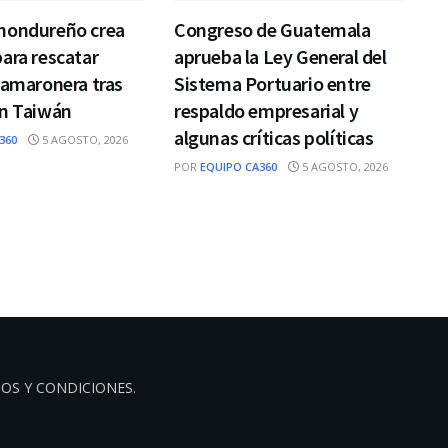
hondureño crea
Congreso de Guatemala
ara rescatar
aprueba la Ley General del
camaronera tras
Sistema Portuario entre
on Taiwán
respaldo empresarial y
algunas críticas políticas
360
5 AGOSTO, 2026
POR
EQUIPO CA360
5 AGOSTO, 2026
OS Y CONDICIONES
.