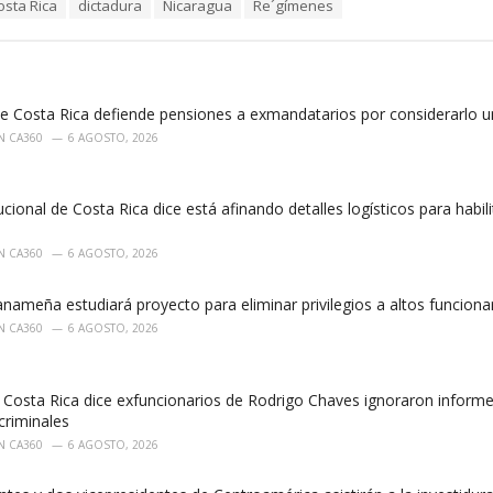
osta Rica
dictadura
Nicaragua
Re´gímenes
de Costa Rica defiende pensiones a exmandatarios por considerarlo u
N CA360
6 AGOSTO, 2026
ucional de Costa Rica dice está afinando detalles logísticos para habi
N CA360
6 AGOSTO, 2026
ameña estudiará proyecto para eliminar privilegios a altos funciona
N CA360
6 AGOSTO, 2026
Costa Rica dice exfuncionarios de Rodrigo Chaves ignoraron informe 
criminales
N CA360
6 AGOSTO, 2026