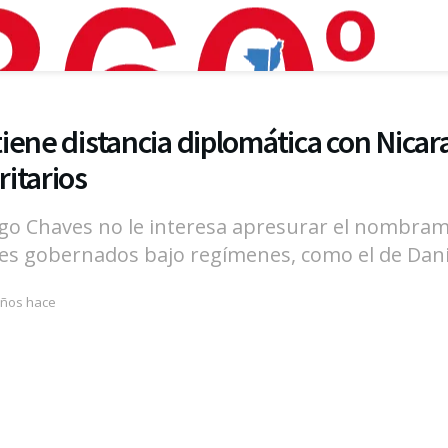
iene distancia diplomática con Nicar
itarios
igo Chaves no le interesa apresurar el nombram
ses gobernados bajo regímenes, como el de Dani
años hace