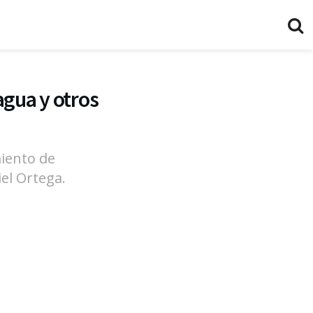
agua y otros
iento de
el Ortega.