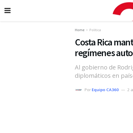
Home
Política
Costa Rica mant
regímenes autor
Al gobierno de Rodr
diplomáticos en paí
Por
Equipo CA360
2 