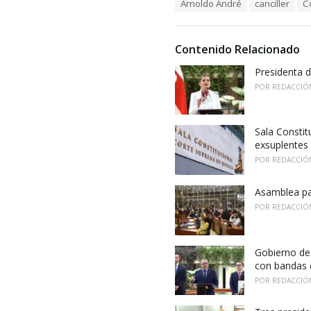
T
Arnoldo André
canciller
C
t
a
e
g
g
s
o
Contenido Relacionado
:
r
i
Presidenta 
e
POR
REDACCIÓ
s
:
Sala Constit
exsuplentes
POR
REDACCIÓ
Asamblea pan
POR
REDACCIÓ
Gobierno de 
con bandas 
POR
REDACCIÓ