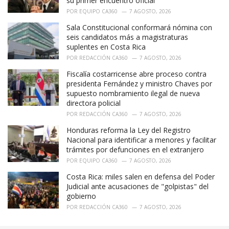
su primer encuentro oficial
POR
EQUIPO CA360
7 AGOSTO, 2026
Sala Constitucional conformará nómina con
seis candidatos más a magistraturas
suplentes en Costa Rica
POR
REDACCIÓN CA360
7 AGOSTO, 2026
Fiscalía costarricense abre proceso contra
presidenta Fernández y ministro Chaves por
supuesto nombramiento ilegal de nueva
directora policial
POR
REDACCIÓN CA360
7 AGOSTO, 2026
Honduras reforma la Ley del Registro
Nacional para identificar a menores y facilitar
trámites por defunciones en el extranjero
POR
EQUIPO CA360
7 AGOSTO, 2026
Costa Rica: miles salen en defensa del Poder
Judicial ante acusaciones de "golpistas" del
gobierno
POR
REDACCIÓN CA360
7 AGOSTO, 2026