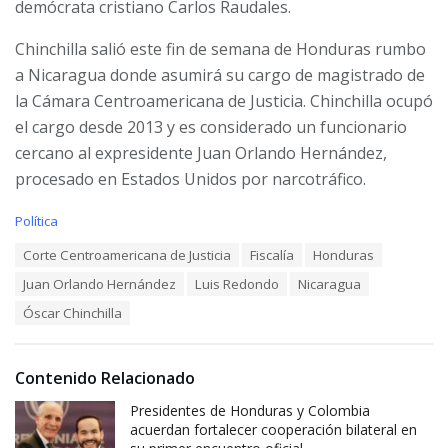
demócrata cristiano Carlos Raudales.
Chinchilla salió este fin de semana de Honduras rumbo
a Nicaragua donde asumirá su cargo de magistrado de
la Cámara Centroamericana de Justicia. Chinchilla ocupó
el cargo desde 2013 y es considerado un funcionario
cercano al expresidente Juan Orlando Hernández,
procesado en Estados Unidos por narcotráfico.
C
Política
a
T
Corte Centroamericana de Justicia
Fiscalía
Honduras
t
a
e
Juan Orlando Hernández
Luis Redondo
Nicaragua
g
g
s
o
Óscar Chinchilla
:
r
i
e
Contenido Relacionado
s
:
Presidentes de Honduras y Colombia
acuerdan fortalecer cooperación bilateral en