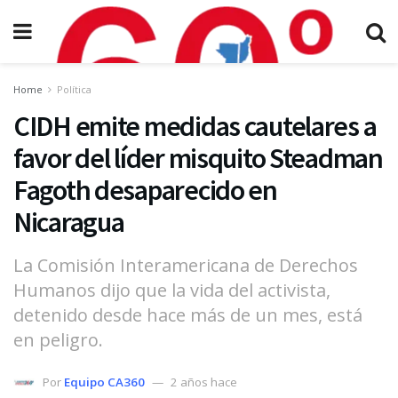
Home
Política
CIDH emite medidas cautelares a
favor del líder misquito Steadman
Fagoth desaparecido en
Nicaragua
La Comisión Interamericana de Derechos
Humanos dijo que la vida del activista,
detenido desde hace más de un mes, está
en peligro.
Por
Equipo CA360
2 años hace