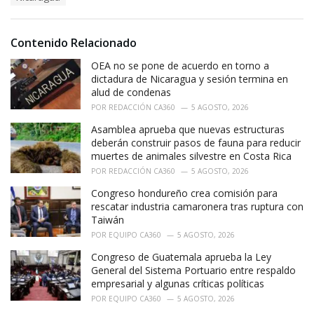
g
s
o
:
r
i
Contenido Relacionado
e
OEA no se pone de acuerdo en torno a
s
:
dictadura de Nicaragua y sesión termina en
alud de condenas
POR
REDACCIÓN CA360
5 AGOSTO, 2026
Asamblea aprueba que nuevas estructuras
deberán construir pasos de fauna para reducir
muertes de animales silvestre en Costa Rica
POR
REDACCIÓN CA360
5 AGOSTO, 2026
Congreso hondureño crea comisión para
rescatar industria camaronera tras ruptura con
Taiwán
POR
EQUIPO CA360
5 AGOSTO, 2026
Congreso de Guatemala aprueba la Ley
General del Sistema Portuario entre respaldo
empresarial y algunas críticas políticas
POR
EQUIPO CA360
5 AGOSTO, 2026