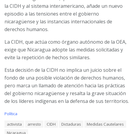
la CIDH y al sistema interamericano, añade un nuevo
episodio a las tensiones entre el gobierno
nicaragüense y las instancias internacionales de
derechos humanos.
La CIDH, que actúa como órgano autónomo de la OEA,
exige que Nicaragua adopte las medidas solicitadas y
evite la repetición de hechos similares.
Esta decisión de la CIDH no implica un juicio sobre el
fondo de una posible violación de derechos humanos,
pero marca un llamado de atención hacia las prácticas
del gobierno nicaragüense y resalta la grave situación
de los líderes indígenas en la defensa de sus territorios.
C
Política
a
T
activista
arresto
CIDH
Dictaduras
Medidas Cautelares
t
a
e
Nicaragua
g