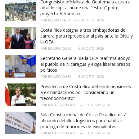
Congresista oficialista de Guatemala acusa al
s
:
alcalde capitalino de una “estafa” por el
proyecto Aerometro
POR
EQUIPO CA360
6 AGOSTO, 2026
Costa Rica designa a tres embajadoras de
carrera para representar al país ante la ONU y
la OEA
POR
EQUIPO CA360
6 AGOSTO, 2026
Secretario General de la OEA reafirma apoyo
al pueblo de Nicaragua y exige liberar presos
políticos
POR
EQUIPO CA360
6 AGOSTO, 2026
Presidenta de Costa Rica defiende pensiones
a exmandatarios por considerarlo un
“reconocimiento”
POR
REDACCIÓN CA360
6 AGOSTO, 2026
Sala Constitucional de Costa Rica dice está
afinando detalles logísticos para habilitar
prorroga de funciones de exsuplentes
POR
REDACCIÓN CA360
6 AGOSTO, 2026