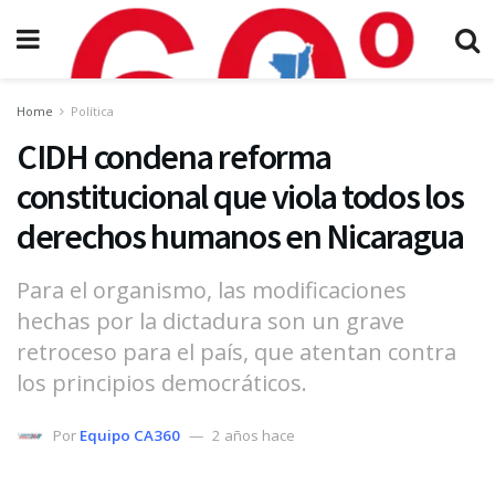
Home
Política
CIDH condena reforma
constitucional que viola todos los
derechos humanos en Nicaragua
Para el organismo, las modificaciones
hechas por la dictadura son un grave
retroceso para el país, que atentan contra
los principios democráticos.
Por
Equipo CA360
2 años hace