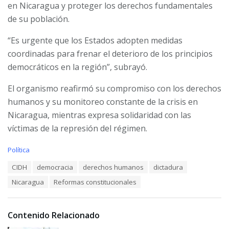
en Nicaragua y proteger los derechos fundamentales
de su población.
“Es urgente que los Estados adopten medidas
coordinadas para frenar el deterioro de los principios
democráticos en la región”, subrayó.
El organismo reafirmó su compromiso con los derechos
humanos y su monitoreo constante de la crisis en
Nicaragua, mientras expresa solidaridad con las
víctimas de la represión del régimen.
C
Política
a
T
CIDH
democracia
derechos humanos
dictadura
t
a
e
Nicaragua
Reformas constitucionales
g
g
s
o
:
r
i
Contenido Relacionado
e