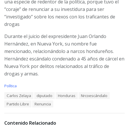
una especie de redentor de la política, porque tuvo el
“coraje” de renunciar a su investidura para ser
“investigado” sobre los nexos con los traficantes de
drogas
Durante el juicio del expresidente Juan Orlando
Hernández, en Nueva York, su nombre fue
mencionado, relacionándolo a narcos hondureños.
Hernández escándalo condenado a 45 años de cárcel en
Nueva York por delitos relacionados al tráfico de
drogas y armas.
C
Política
a
T
Carlos Zelaya
diputado
Honduras
Nrcoescándalo
t
a
e
Partido Libre
Renuncia
g
g
s
o
:
r
i
Contenido Relacionado
e