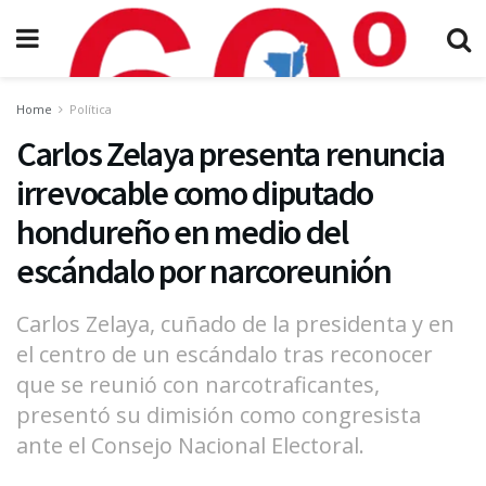
Home
Política
Carlos Zelaya presenta renuncia
irrevocable como diputado
hondureño en medio del
escándalo por narcoreunión
Carlos Zelaya, cuñado de la presidenta y en
el centro de un escándalo tras reconocer
que se reunió con narcotraficantes,
presentó su dimisión como congresista
ante el Consejo Nacional Electoral.