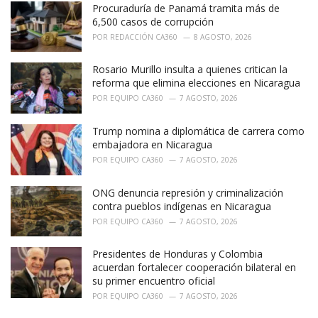
Procuraduría de Panamá tramita más de
s
:
6,500 casos de corrupción
POR
REDACCIÓN CA360
8 AGOSTO, 2026
Rosario Murillo insulta a quienes critican la
reforma que elimina elecciones en Nicaragua
POR
EQUIPO CA360
7 AGOSTO, 2026
Trump nomina a diplomática de carrera como
embajadora en Nicaragua
POR
EQUIPO CA360
7 AGOSTO, 2026
ONG denuncia represión y criminalización
contra pueblos indígenas en Nicaragua
POR
EQUIPO CA360
7 AGOSTO, 2026
Presidentes de Honduras y Colombia
acuerdan fortalecer cooperación bilateral en
su primer encuentro oficial
POR
EQUIPO CA360
7 AGOSTO, 2026