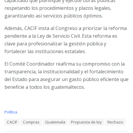
capacitado que planifique y ejecute obras públicas
respetando los procedimientos y plazos legales,
garantizando así servicios públicos óptimos.
Además, CACIF insta al Congreso a priorizar la reforma
pendiente a la Ley de Servicio Civil. Esta reforma es
clave para profesionalizar la gestión pública y
fortalecer las instituciones estatales.
El Comité Coordinador reafirma su compromiso con la
transparencia, la institucionalidad y el fortalecimiento
del Estado para asegurar un gasto público eficiente que
beneficie a todos los guatemaltecos.
P
C
Política
a
r
T
CACIF
Compras
Guatemala
Propuesta de ley
Rechazo
t
a
e
e
g