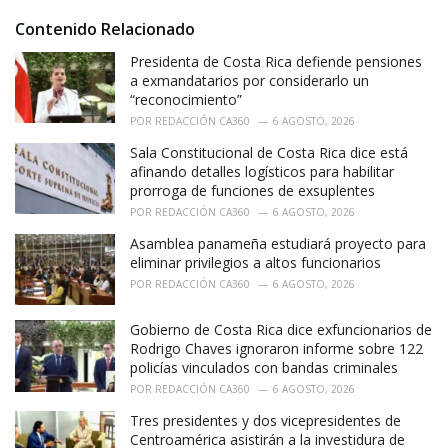
g
g
s
o
Contenido Relacionado
u
:
r
i
n
Presidenta de Costa Rica defiende pensiones
e
a exmandatarios por considerarlo un
t
s
“reconocimiento”
a
:
POR
REDACCIÓN CA360
6 AGOSTO, 2026
r
Sala Constitucional de Costa Rica dice está
a
afinando detalles logísticos para habilitar
C
prorroga de funciones de exsuplentes
h
POR
REDACCIÓN CA360
6 AGOSTO, 2026
a
Asamblea panameña estudiará proyecto para
eliminar privilegios a altos funcionarios
t
POR
REDACCIÓN CA360
6 AGOSTO, 2026
G
P
Gobierno de Costa Rica dice exfuncionarios de
T
Rodrigo Chaves ignoraron informe sobre 122
policías vinculados con bandas criminales
POR
REDACCIÓN CA360
6 AGOSTO, 2026
Tres presidentes y dos vicepresidentes de
Centroamérica asistirán a la investidura de