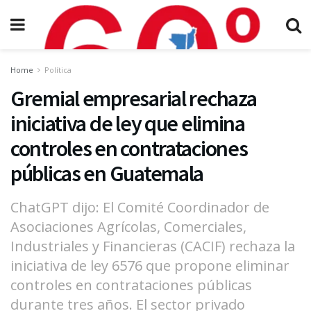
Home
Política
Gremial empresarial rechaza
iniciativa de ley que elimina
controles en contrataciones
públicas en Guatemala
ChatGPT dijo: El Comité Coordinador de
Asociaciones Agrícolas, Comerciales,
Industriales y Financieras (CACIF) rechaza la
iniciativa de ley 6576 que propone eliminar
controles en contrataciones públicas
durante tres años. El sector privado