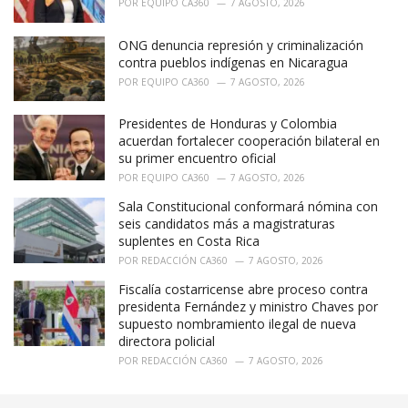
POR
EQUIPO CA360
7 AGOSTO, 2026
ONG denuncia represión y criminalización
contra pueblos indígenas en Nicaragua
POR
EQUIPO CA360
7 AGOSTO, 2026
Presidentes de Honduras y Colombia
acuerdan fortalecer cooperación bilateral en
su primer encuentro oficial
POR
EQUIPO CA360
7 AGOSTO, 2026
Sala Constitucional conformará nómina con
seis candidatos más a magistraturas
suplentes en Costa Rica
POR
REDACCIÓN CA360
7 AGOSTO, 2026
Fiscalía costarricense abre proceso contra
presidenta Fernández y ministro Chaves por
supuesto nombramiento ilegal de nueva
directora policial
POR
REDACCIÓN CA360
7 AGOSTO, 2026