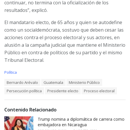
continuar, no termina con la oficialización de los
October 31, 2023
resultados”, explicó.
El mandatario electo, de 65 años y quien se autodefine
como un socialdemócrata, sostuvo que deben cesar las
acciones contra el proceso electoral y sus actores, en
alusión a la campaña judicial que mantiene el Ministerio
Público en contra de políticos de su partido y el mismo
Tribunal Electoral.
C
Política
a
T
Bernardo Arévalo
Guatemala
Ministerio Público
t
a
e
Persecución política
Presidente electo
Proceso electoral
g
g
s
o
:
r
i
Contenido Relacionado
e
Trump nomina a diplomática de carrera como
s
:
embajadora en Nicaragua