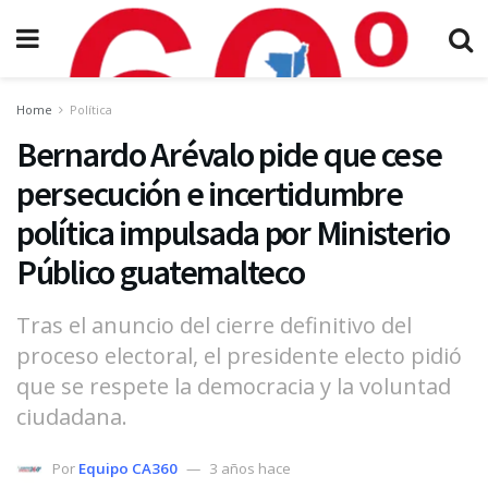
Home
Política
Bernardo Arévalo pide que cese
persecución e incertidumbre
política impulsada por Ministerio
Público guatemalteco
Tras el anuncio del cierre definitivo del
proceso electoral, el presidente electo pidió
que se respete la democracia y la voluntad
ciudadana.
Por
Equipo CA360
3 años hace