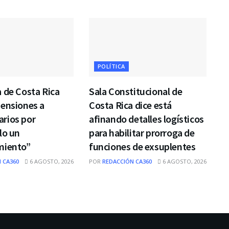
POLÍTICA
 de Costa Rica
Sala Constitucional de
pensiones a
Costa Rica dice está
rios por
afinando detalles logísticos
lo un
para habilitar prorroga de
miento”
funciones de exsuplentes
 CA360
6 AGOSTO, 2026
POR
REDACCIÓN CA360
6 AGOSTO, 2026