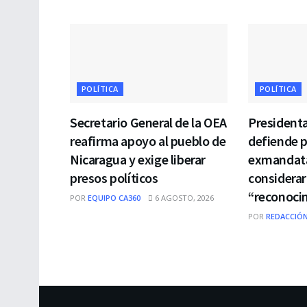
POLÍTICA
POLÍTICA
Secretario General de la OEA
Presidenta
reafirma apoyo al pueblo de
defiende 
Nicaragua y exige liberar
exmandata
presos políticos
considerar
“reconoci
POR
EQUIPO CA360
6 AGOSTO, 2026
POR
REDACCIÓN