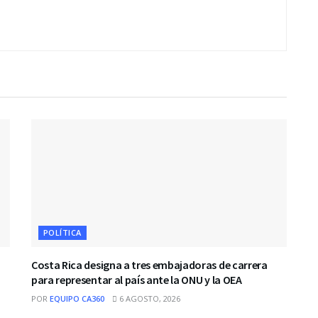
POLÍTICA
Costa Rica designa a tres embajadoras de carrera
para representar al país ante la ONU y la OEA
POR
EQUIPO CA360
6 AGOSTO, 2026