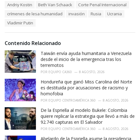
T
Andriy Kostin
Beth Van Schaack
Corte Penal Internacional
t
a
e
crímenes de lesa humanidad
invasión
Rusia
Ucrania
g
g
s
o
Vladimir Putin
:
r
i
e
Contenido Relacionado
s
:
Taiwán envía ayuda humanitaria a Venezuela
desde el inicio de la emergencia tras los
terremotos
POR
EQUIPO CA360
8 AGOSTO, 2026
Hondureña que ganó Miss Carolina del Norte
es destituida por acusaciones de racismo y
homofobia
POR
EQUIPO CENTROAMÉRICA 360
8 AGOSTO, 2026
De la Espriella al modelo Bukele: Colombia
quiere replicar la estrategia que llevó a más de
92.740 capturas en El Salvador
POR
EQUIPO CENTROAMÉRICA 360
8 AGOSTO, 2026
Abelardo de la Espriella asume la presidencia