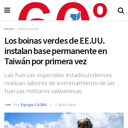
Home
Internacional
Los boinas verdes de EE.UU.
instalan base permanente en
Taiwán por primera vez
Las fuerzas especiales estadounidenses
realizan labores de entrenamiento de las
fuerzas militares taiwanesas.
Por
Equipo CA360
2 años hace