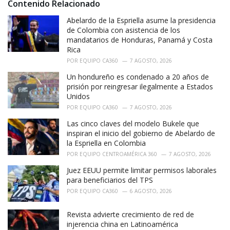
i
Contenido Relacionado
e
Abelardo de la Espriella asume la presidencia
s
:
de Colombia con asistencia de los
mandatarios de Honduras, Panamá y Costa
Rica
POR
EQUIPO CA360
7 AGOSTO, 2026
Un hondureño es condenado a 20 años de
prisión por reingresar ilegalmente a Estados
Unidos
POR
EQUIPO CA360
7 AGOSTO, 2026
Las cinco claves del modelo Bukele que
inspiran el inicio del gobierno de Abelardo de
la Espriella en Colombia
POR
EQUIPO CENTROAMÉRICA 360
7 AGOSTO, 2026
Juez EEUU permite limitar permisos laborales
para beneficiarios del TPS
POR
EQUIPO CA360
6 AGOSTO, 2026
Revista advierte crecimiento de red de
injerencia china en Latinoamérica