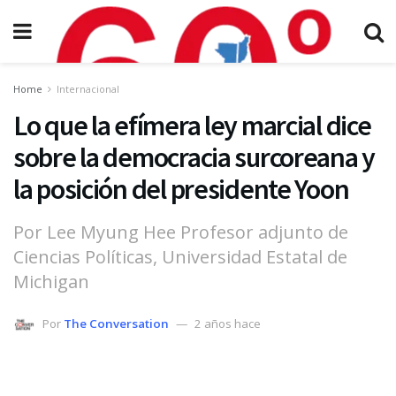
Home
Internacional
Lo que la efímera ley marcial dice
sobre la democracia surcoreana y
la posición del presidente Yoon
Por Lee Myung Hee Profesor adjunto de
Ciencias Políticas, Universidad Estatal de
Michigan
Por
The Conversation
2 años hace