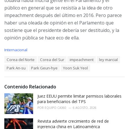
todavía había mucha gente en el Parlamento y el
público en general que se resistía a la idea de otro
impeachment después del último en 2016. Pero parece
haber una
oleada de opinión
en el Parlamento que
sostiene que el presidente debería ser destituido, y la
opinión pública se hace eco de ella.
C
Internacional
a
T
Corea del Norte
Corea del Sur
impeachment
ley marcial
t
a
e
Park An-su
Park Geun-hye
Yoon Suk Yeol
g
g
s
o
:
r
i
Contenido Relacionado
e
Juez EEUU permite limitar permisos laborales
s
:
para beneficiarios del TPS
POR
EQUIPO CA360
6 AGOSTO, 2026
Revista advierte crecimiento de red de
injerencia china en Latinoamérica