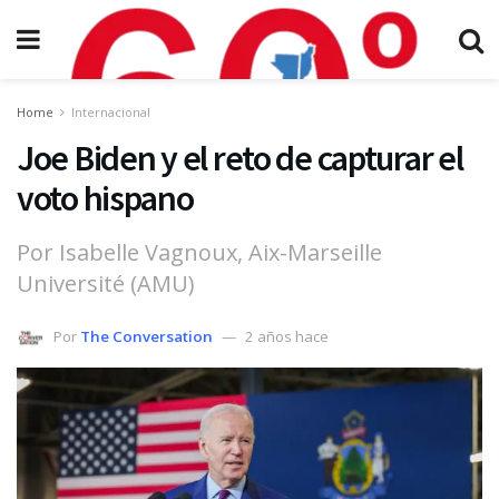
Home
Internacional
Joe Biden y el reto de capturar el
voto hispano
Por Isabelle Vagnoux, Aix-Marseille
Université (AMU)
Por
The Conversation
2 años hace