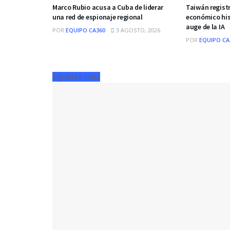
Marco Rubio acusa a Cuba de liderar
Taiwán regist
una red de espionaje regional
económico his
auge de la IA
POR
EQUIPO CA360
3 AGOSTO, 2026
POR
EQUIPO CA
Siguiente nota