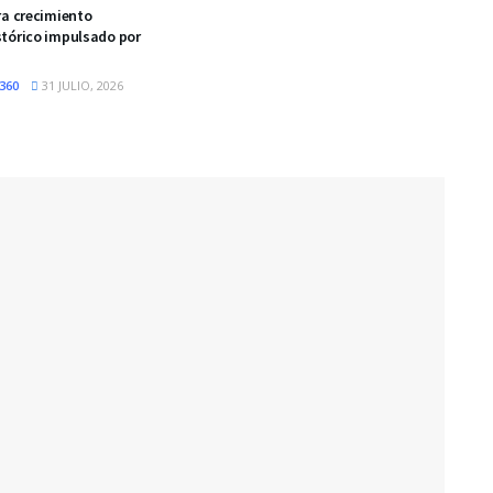
ra crecimiento
tórico impulsado por
360
31 JULIO, 2026