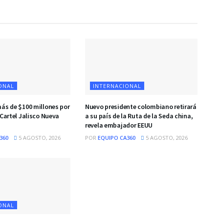
ONAL
INTERNACIONAL
más de $100 millones por
Nuevo presidente colombiano retirará
 Cartel Jalisco Nueva
a su país de la Ruta de la Seda china,
revela embajador EEUU
360
5 AGOSTO, 2026
POR
EQUIPO CA360
5 AGOSTO, 2026
ONAL