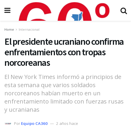
Home
Internacional
El presidente ucraniano confirma
enfrentamientos con tropas
norcoreanas
El New York Times informó a principios de
esta semana que varios soldados
norcoreanos habían muerto en un
enfrentamiento limitado con fuerzas rusas
y ucranianas
Por
Equipo CA360
2 años hace