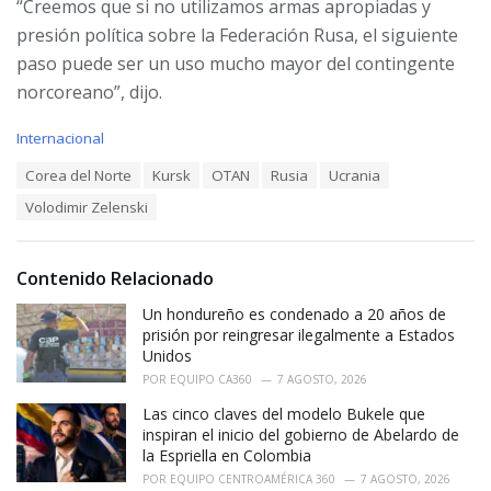
“Creemos que si no utilizamos armas apropiadas y
presión política sobre la Federación Rusa, el siguiente
paso puede ser un uso mucho mayor del contingente
norcoreano”, dijo.
C
Internacional
a
T
Corea del Norte
Kursk
OTAN
Rusia
Ucrania
t
a
e
Volodimir Zelenski
g
g
s
o
:
r
i
Contenido Relacionado
e
Un hondureño es condenado a 20 años de
s
:
prisión por reingresar ilegalmente a Estados
Unidos
POR
EQUIPO CA360
7 AGOSTO, 2026
Las cinco claves del modelo Bukele que
inspiran el inicio del gobierno de Abelardo de
la Espriella en Colombia
POR
EQUIPO CENTROAMÉRICA 360
7 AGOSTO, 2026