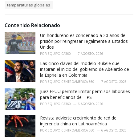
s
o
temperaturas globales
:
r
i
e
Contenido Relacionado
s
:
Un hondureño es condenado a 20 años de
prisión por reingresar ilegalmente a Estados
Unidos
POR
EQUIPO CA360
7 AGOSTO, 2026
Las cinco claves del modelo Bukele que
inspiran el inicio del gobierno de Abelardo de
la Espriella en Colombia
POR
EQUIPO CENTROAMÉRICA 360
7 AGOSTO, 2026
Juez EEUU permite limitar permisos laborales
para beneficiarios del TPS
POR
EQUIPO CA360
6 AGOSTO, 2026
Revista advierte crecimiento de red de
injerencia china en Latinoamérica
POR
EQUIPO CENTROAMÉRICA 360
6 AGOSTO, 2026