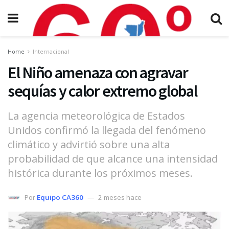
Home
Internacional
El Niño amenaza con agravar
sequías y calor extremo global
La agencia meteorológica de Estados
Unidos confirmó la llegada del fenómeno
climático y advirtió sobre una alta
probabilidad de que alcance una intensidad
histórica durante los próximos meses.
Por
Equipo CA360
2 meses hace