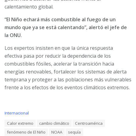
calentamiento global.
“El Niño echará más combustible al fuego de un
mundo que ya se está calentando”, alertó el jefe de
la ONU.
Los expertos insisten en que la única respuesta
efectiva pasa por reducir la dependencia de los
combustibles fósiles, acelerar la transición hacia
energías renovables, fortalecer los sistemas de alerta
temprana y proteger a las poblaciones más vulnerables
frente a los efectos de los eventos climáticos extremos.
C
Internacional
a
T
Calor extremo
cambio climático
Centroamérica
t
a
e
fenómeno de El Niño
NOAA
sequía
g
g