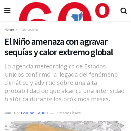
Home
Internacional
El Niño amenaza con agravar
sequías y calor extremo global
La agencia meteorológica de Estados
Unidos confirmó la llegada del fenómeno
climático y advirtió sobre una alta
probabilidad de que alcance una intensidad
histórica durante los próximos meses.
Por
Equipo CA360
2 meses hace