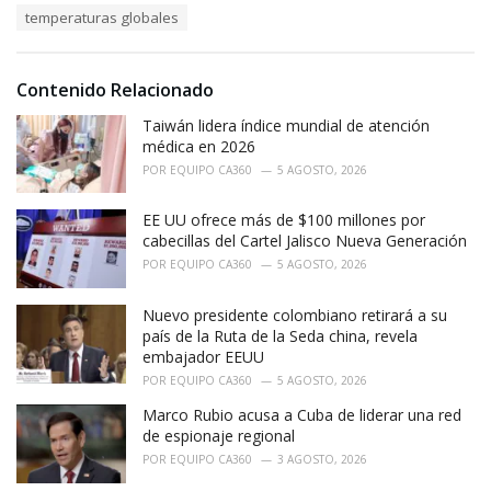
s
o
temperaturas globales
:
r
i
e
Contenido Relacionado
s
:
Taiwán lidera índice mundial de atención
médica en 2026
POR
EQUIPO CA360
5 AGOSTO, 2026
EE UU ofrece más de $100 millones por
cabecillas del Cartel Jalisco Nueva Generación
POR
EQUIPO CA360
5 AGOSTO, 2026
Nuevo presidente colombiano retirará a su
país de la Ruta de la Seda china, revela
embajador EEUU
POR
EQUIPO CA360
5 AGOSTO, 2026
Marco Rubio acusa a Cuba de liderar una red
de espionaje regional
POR
EQUIPO CA360
3 AGOSTO, 2026