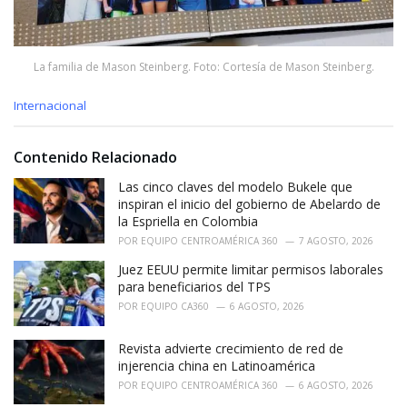
La familia de Mason Steinberg. Foto: Cortesía de Mason Steinberg.
C
Internacional
a
t
e
Contenido Relacionado
g
o
Las cinco claves del modelo Bukele que
r
inspiran el inicio del gobierno de Abelardo de
i
la Espriella en Colombia
e
POR
EQUIPO CENTROAMÉRICA 360
7 AGOSTO, 2026
s
:
Juez EEUU permite limitar permisos laborales
para beneficiarios del TPS
POR
EQUIPO CA360
6 AGOSTO, 2026
Revista advierte crecimiento de red de
injerencia china en Latinoamérica
POR
EQUIPO CENTROAMÉRICA 360
6 AGOSTO, 2026