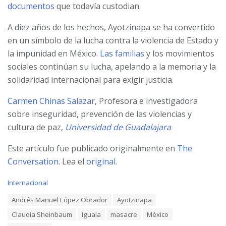
documentos
que todavía custodian.
A diez años de los hechos, Ayotzinapa se ha convertido
en un símbolo de la lucha contra la violencia de Estado y
la impunidad en México.
Las familias
y los movimientos
sociales continúan su lucha, apelando a la memoria y la
solidaridad internacional para exigir justicia.
Carmen Chinas Salazar
, Profesora e investigadora
sobre inseguridad, prevención de las violencias y
cultura de paz,
Universidad de Guadalajara
Este artículo fue publicado originalmente en
The
Conversation
. Lea el
original
.
C
Internacional
a
T
Andrés Manuel López Obrador
Ayotzinapa
t
a
e
Claudia Sheinbaum
Iguala
masacre
México
g
g
s