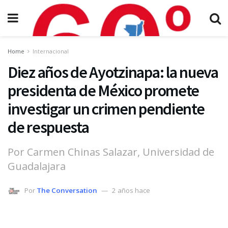
Home
Internacional
Diez años de Ayotzinapa: la nueva
presidenta de México promete
investigar un crimen pendiente
de respuesta
Por Carmen Chinas Salazar, Universidad de
Guadalajara
Por
The Conversation
2 años hace