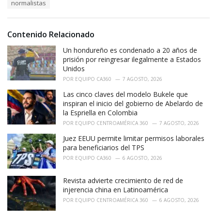
o
normalistas
:
r
i
e
Contenido Relacionado
s
:
Un hondureño es condenado a 20 años de
prisión por reingresar ilegalmente a Estados
Unidos
POR
EQUIPO CA360
7 AGOSTO, 2026
Las cinco claves del modelo Bukele que
inspiran el inicio del gobierno de Abelardo de
la Espriella en Colombia
POR
EQUIPO CENTROAMÉRICA 360
7 AGOSTO, 2026
Juez EEUU permite limitar permisos laborales
para beneficiarios del TPS
POR
EQUIPO CA360
6 AGOSTO, 2026
Revista advierte crecimiento de red de
injerencia china en Latinoamérica
POR
EQUIPO CENTROAMÉRICA 360
6 AGOSTO, 2026