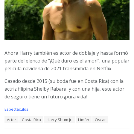
Ahora Harry también es actor de doblaje y hasta formó
parte del elenco de “¡Qué duro es el amor!”, una popular
película navideña de 2021 transmitida en Netflix.
Casado desde 2015 (su boda fue en Costa Rica) con la
actriz filipina Shelby Rabara, y con una hija, este actor
de seguro tiene un futuro ¡pura vida!
C
Espectáculos
a
T
Actor
Costa Rica
Harry Shum Jr.
Limón
Oscar
t
a
e
g
g