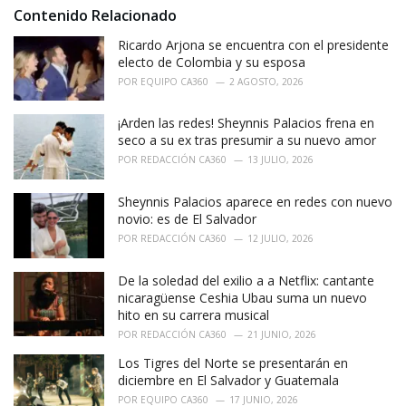
s
o
Contenido Relacionado
:
r
i
Ricardo Arjona se encuentra con el presidente
e
electo de Colombia y su esposa
s
POR
EQUIPO CA360
2 AGOSTO, 2026
:
¡Arden las redes! Sheynnis Palacios frena en
seco a su ex tras presumir a su nuevo amor
POR
REDACCIÓN CA360
13 JULIO, 2026
Sheynnis Palacios aparece en redes con nuevo
novio: es de El Salvador
POR
REDACCIÓN CA360
12 JULIO, 2026
De la soledad del exilio a a Netflix: cantante
nicaragüense Ceshia Ubau suma un nuevo
hito en su carrera musical
POR
REDACCIÓN CA360
21 JUNIO, 2026
Los Tigres del Norte se presentarán en
diciembre en El Salvador y Guatemala
POR
EQUIPO CA360
17 JUNIO, 2026