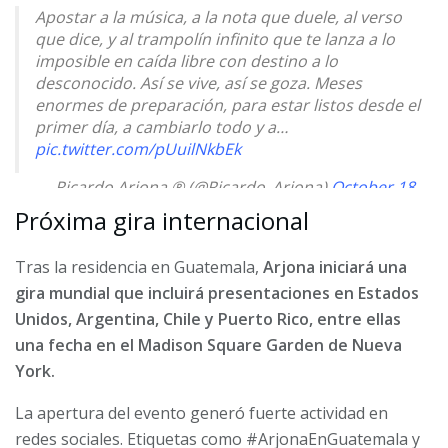
Apostar a la música, a la nota que duele, al verso
que dice, y al trampolín infinito que te lanza a lo
imposible en caída libre con destino a lo
desconocido. Así se vive, así se goza. Meses
enormes de preparación, para estar listos desde el
primer día, a cambiarlo todo y a…
pic.twitter.com/pUuilNkbEk
— Ricardo Arjona ® (@Ricardo_Arjona)
October 18,
2025
Próxima gira internacional
Tras la residencia en Guatemala,
Arjona iniciará una
gira mundial que incluirá presentaciones en Estados
Unidos, Argentina, Chile y Puerto Rico, entre ellas
una fecha en el Madison Square Garden de Nueva
York.
La apertura del evento generó fuerte actividad en
redes sociales. Etiquetas como #ArjonaEnGuatemala y