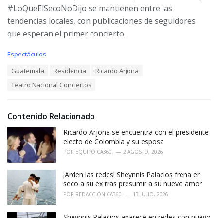
#LoQueElSecoNoDijo se mantienen entre las
tendencias locales, con publicaciones de seguidores
que esperan el primer concierto.
C
Espectáculos
a
T
Guatemala
Residencia
Ricardo Arjona
t
a
e
Teatro Nacional Conciertos
g
g
s
o
:
r
i
Contenido Relacionado
e
Ricardo Arjona se encuentra con el presidente
s
:
electo de Colombia y su esposa
POR
EQUIPO CA360
2 AGOSTO, 2026
¡Arden las redes! Sheynnis Palacios frena en
seco a su ex tras presumir a su nuevo amor
POR
REDACCIÓN CA360
13 JULIO, 2026
Sheynnis Palacios aparece en redes con nuevo