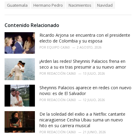
T
Guatemala
Hermano Pedro
Nacimientos
Navidad
t
a
e
g
g
s
o
Contenido Relacionado
:
r
i
Ricardo Arjona se encuentra con el presidente
e
electo de Colombia y su esposa
s
POR
EQUIPO CA360
2 AGOSTO, 2026
:
¡Arden las redes! Sheynnis Palacios frena en
seco a su ex tras presumir a su nuevo amor
POR
REDACCIÓN CA360
13 JULIO, 2026
Sheynnis Palacios aparece en redes con nuevo
novio: es de El Salvador
POR
REDACCIÓN CA360
12 JULIO, 2026
De la soledad del exilio a a Netflix: cantante
nicaragüense Ceshia Ubau suma un nuevo
hito en su carrera musical
POR
REDACCIÓN CA360
21 JUNIO, 2026