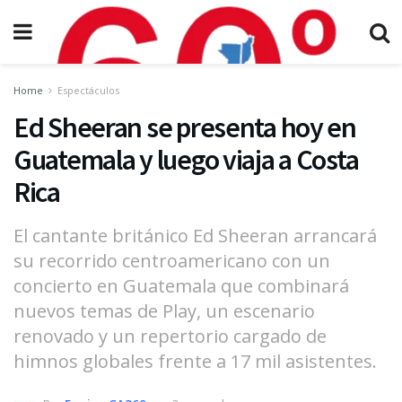
Home
Espectáculos
Ed Sheeran se presenta hoy en
Guatemala y luego viaja a Costa
Rica
El cantante británico Ed Sheeran arrancará
su recorrido centroamericano con un
concierto en Guatemala que combinará
nuevos temas de Play, un escenario
renovado y un repertorio cargado de
himnos globales frente a 17 mil asistentes.