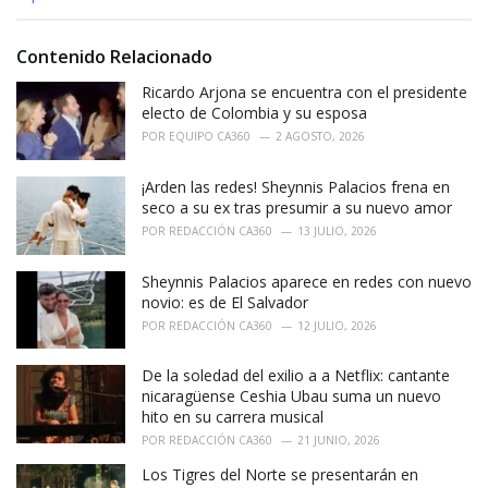
a
t
e
Contenido Relacionado
g
o
Ricardo Arjona se encuentra con el presidente
r
electo de Colombia y su esposa
i
POR
EQUIPO CA360
2 AGOSTO, 2026
e
s
¡Arden las redes! Sheynnis Palacios frena en
:
seco a su ex tras presumir a su nuevo amor
POR
REDACCIÓN CA360
13 JULIO, 2026
Sheynnis Palacios aparece en redes con nuevo
novio: es de El Salvador
POR
REDACCIÓN CA360
12 JULIO, 2026
De la soledad del exilio a a Netflix: cantante
nicaragüense Ceshia Ubau suma un nuevo
hito en su carrera musical
POR
REDACCIÓN CA360
21 JUNIO, 2026
Los Tigres del Norte se presentarán en