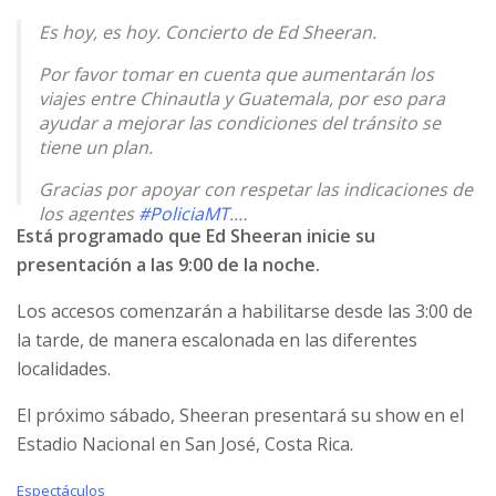
Es hoy, es hoy. Concierto de Ed Sheeran.
Por favor tomar en cuenta que aumentarán los
viajes entre Chinautla y Guatemala, por eso para
ayudar a mejorar las condiciones del tránsito se
tiene un plan.
Gracias por apoyar con respetar las indicaciones de
los agentes
#PoliciaMT
.…
Está programado que Ed Sheeran inicie su
pic.twitter.com/pNsuHxI1OD
presentación a las 9:00 de la noche.
— Amilcar Montejo (@amilcarmontejo)
May 27, 2026
Los accesos comenzarán a habilitarse desde las 3:00 de
la tarde, de manera escalonada en las diferentes
localidades.
El próximo sábado, Sheeran presentará su show en el
Estadio Nacional en San José, Costa Rica.
C
Espectáculos