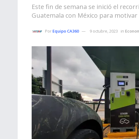
Este fin de semana se inició el recor
Guatemala con México para motivar la
Por
Equipo CA360
9 octubre, 2023
in
Econo