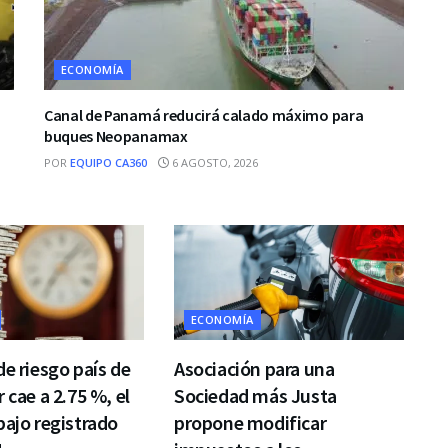
ECONOMÍA
Canal de Panamá reducirá calado máximo para
buques Neopanamax
POR
EQUIPO CA360
6 AGOSTO, 2026
ECONOMÍA
de riesgo país de
Asociación para una
 cae a 2.75 %, el
Sociedad más Justa
bajo registrado
propone modificar