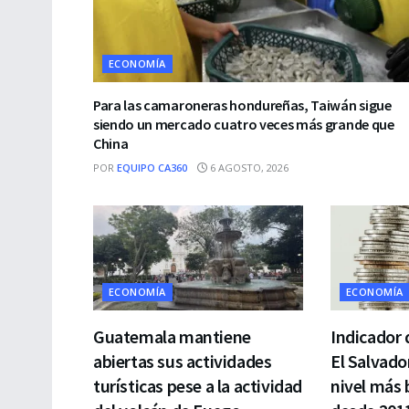
ECONOMÍA
Para las camaroneras hondureñas, Taiwán sigue
siendo un mercado cuatro veces más grande que
China
POR
EQUIPO CA360
6 AGOSTO, 2026
ECONOMÍA
ECONOMÍA
Guatemala mantiene
Indicador 
abiertas sus actividades
El Salvador
turísticas pese a la actividad
nivel más 