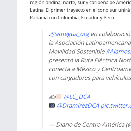
región andina, norte, sur y caribeña de Améri
Latina. El primer trayecto en el cono sur unirá
Panamá con Colombia, Ecuador y Perú.
.
@amegua_org
en colaboració
la Asociación Latinoamericana
Movilidad Sostenible
#Alamos
presentó la Ruta Eléctrica Nor
conecta a México y Centroamé
con cargadores para vehículos 
✍
@LC_DCA
@DramirezDCA
pic.twitte
— Diario de Centro América 