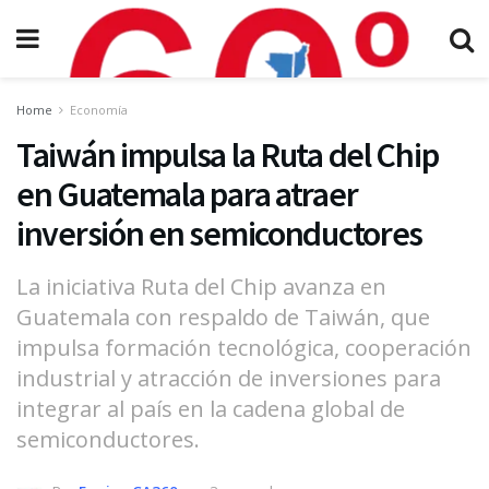
Home
Economía
Taiwán impulsa la Ruta del Chip
en Guatemala para atraer
inversión en semiconductores
La iniciativa Ruta del Chip avanza en
Guatemala con respaldo de Taiwán, que
impulsa formación tecnológica, cooperación
industrial y atracción de inversiones para
integrar al país en la cadena global de
semiconductores.