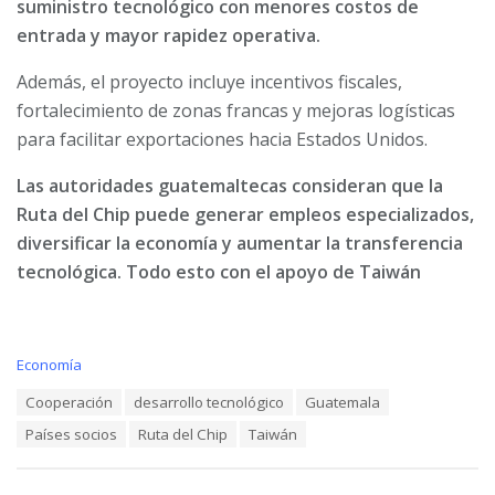
suministro tecnológico con menores costos de
entrada y mayor rapidez operativa.
Además, el proyecto incluye incentivos fiscales,
fortalecimiento de zonas francas y mejoras logísticas
para facilitar exportaciones hacia Estados Unidos.
Las autoridades guatemaltecas consideran que la
Ruta del Chip puede generar empleos especializados,
diversificar la economía y aumentar la transferencia
tecnológica. Todo esto con el apoyo de Taiwán
C
Economía
a
T
Cooperación
desarrollo tecnológico
Guatemala
t
a
e
Países socios
Ruta del Chip
Taiwán
g
g
s
o
:
r