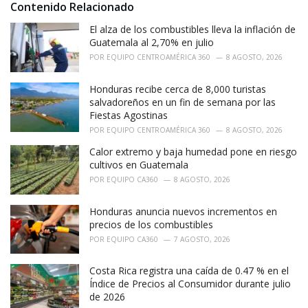
i
Contenido Relacionado
e
El alza de los combustibles lleva la inflación de
s
:
Guatemala al 2,70% en julio
POR
EQUIPO CENTROAMÉRICA 360
8 AGOSTO, 2026
Honduras recibe cerca de 8,000 turistas
salvadoreños en un fin de semana por las
Fiestas Agostinas
POR
EQUIPO CENTROAMÉRICA 360
8 AGOSTO, 2026
Calor extremo y baja humedad pone en riesgo
cultivos en Guatemala
POR
EQUIPO CA360
8 AGOSTO, 2026
Honduras anuncia nuevos incrementos en
precios de los combustibles
POR
EQUIPO CA360
7 AGOSTO, 2026
Costa Rica registra una caída de 0.47 % en el
Índice de Precios al Consumidor durante julio
de 2026